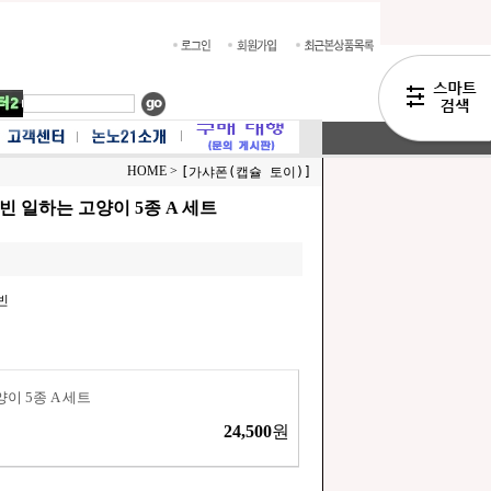
HOME >
[가샤폰(캡슐 토이)]
빈 일하는 고양이 5종 A 세트
빈
이 5종 A 세트
24,500
원