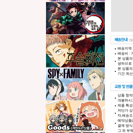
배송지역 
배송비 :
본 상품의
생하므로 
본 상품의
기간 계산
상품 청약
개봉하시기
제품 특성
저단가 상
자,배송오
예약상품(
결제 방식
그 외 부