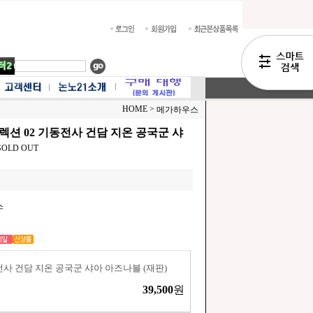
HOME >
메가하우스
컬렉션 02 기동전사 건담 지온 공국군 샤
SOLD OUT
스
동전사 건담 지온 공국군 샤아 아즈나블 (재판)
39,500
원