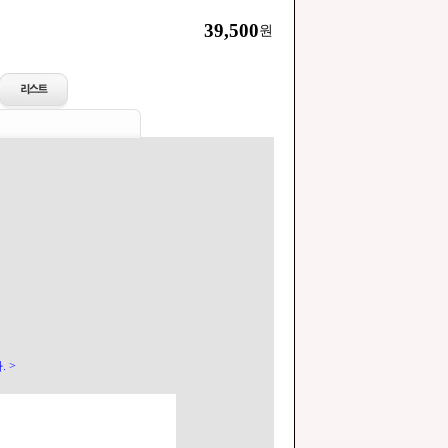
39,500
원
 >