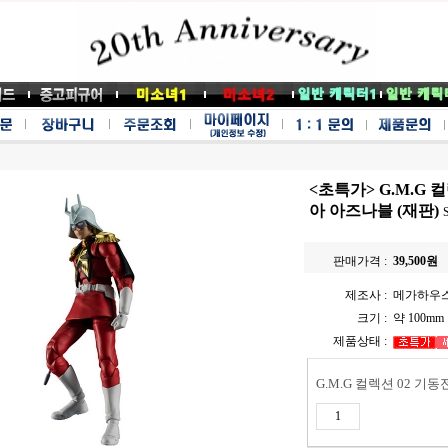
<초특가> G.M.G 
아 아즈나블 (재판)
판매가격 :
39,500
원
제조사 :
메가하우
크기 :
약 100mm
제품상태 :
G.M.G 컬렉션 02 기