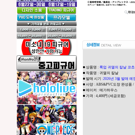
■ 상품명 :
룩업 귀멸의 칼날 코쵸우
■ 작품명 : 귀멸의 칼날
■ 발매 시기
:2026년 3월 발매 예
■ 사양 : ABS&PVC도장 완성품 /
■ 메이커 : 메가하우스
■ 가격 : 4,400円 (세금포함)