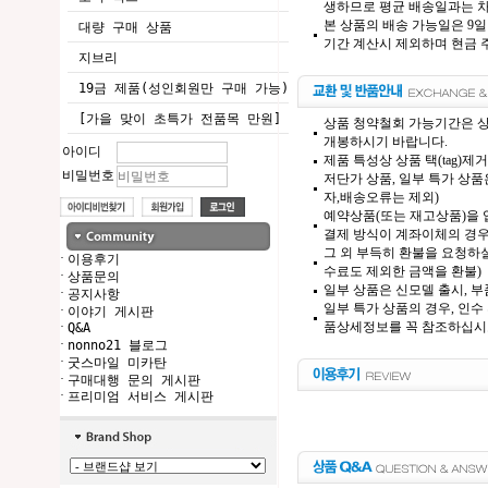
생하므로 평균 배송일과는 차
본 상품의 배송 가능일은 9일
대량 구매 상품
기간 계산시 제외하며 현금 주
지브리
19금 제품(성인회원만 구매 가능)
[가을 맞이 초특가 전품목 만원]
상품 청약철회 가능기간은 상
개봉하시기 바랍니다.
아이디
제품 특성상 상품 택(tag)
비밀번호
저단가 상품, 일부 특가 상
자,배송오류는 제외)
예약상품(또는 재고상품)을 입
결제 방식이 계좌이체의 경우,
그 외 부득히 환불을 요청하실
·
이용후기
수료도 제외한 금액을 환불)
·
상품문의
일부 상품은 신모델 출시, 부
·
공지사항
일부 특가 상품의 경우, 인수
·
이야기 게시판
품상세정보를 꼭 참조하십시
·
Q&A
·
nonno21 블로그
·
굿스마일 미카탄
·
구매대행 문의 게시판
·
프리미엄 서비스 게시판