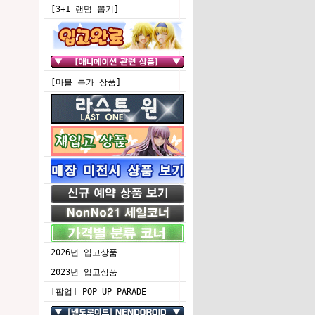
[3+1 랜덤 뽑기]
[마블 특가 상품]
2026년 입고상품
2023년 입고상품
[팝업] POP UP PARADE