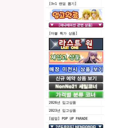
[3+1 랜덤 뽑기]
[마블 특가 상품]
2026년 입고상품
2023년 입고상품
[팝업] POP UP PARADE