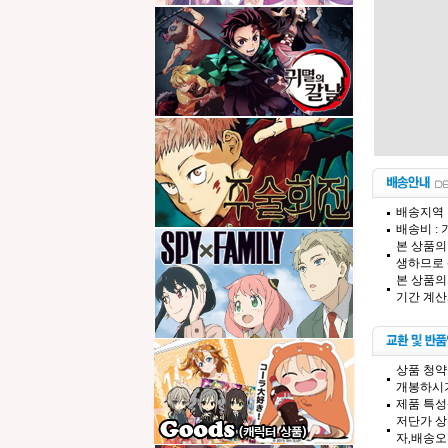
배송지역 
배송비 :
본 상품의
생하므로 
본 상품의
기간 계산
상품 청약
개봉하시기
제품 특성
저단가 상
자,배송오