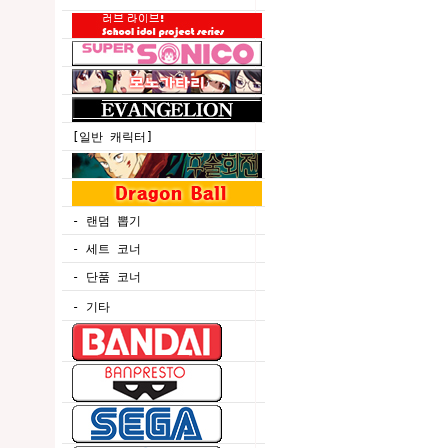
[일반 캐릭터]
- 랜덤 뽑기
- 세트 코너
- 단품 코너
- 기타