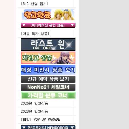
[3+1 랜덤 뽑기]
[마블 특가 상품]
2026년 입고상품
2023년 입고상품
[팝업] POP UP PARADE