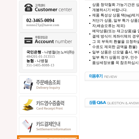
상품 청약철회 가능기간은 상
개봉하시기 바랍니다.
제품 특성상 상품 택(tag)
02-3465-0094
저단가 상품, 일부 특가 상
nonno21p@naver.com
자,배송오류는 제외)
예약상품(또는 재고상품)을 입
결제 방식이 계좌이체의 경우,
그 외 부득히 환불을 요청하실
수료도 제외한 금액을 환불)
일부 상품은 신모델 출시, 부
국민은행
- 나병철(논노비(B))
484201-01-313515
일부 특가 상품의 경우, 인수
농협
- 나병철
품상세정보를 꼭 참조하십시
351-1405-8088-13