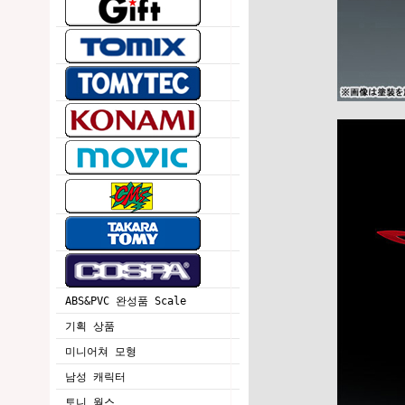
ABS&PVC 완성품 Scale
기획 상품
미니어쳐 모형
남성 캐릭터
토니 웍스