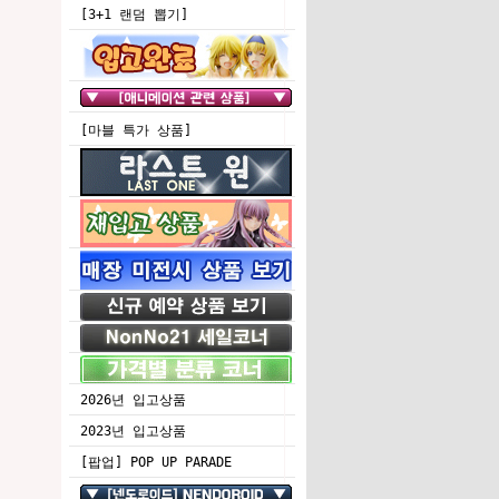
[3+1 랜덤 뽑기]
[마블 특가 상품]
2026년 입고상품
2023년 입고상품
[팝업] POP UP PARADE