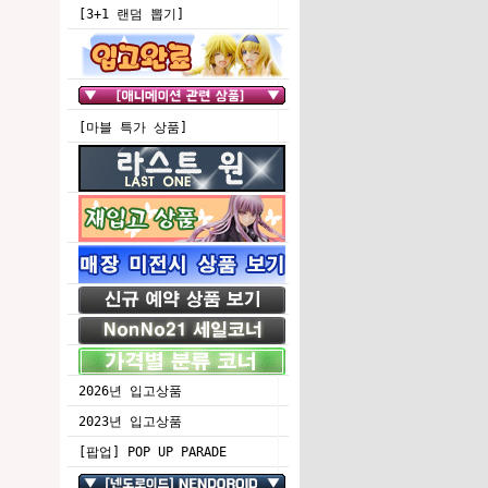
[3+1 랜덤 뽑기]
[마블 특가 상품]
2026년 입고상품
2023년 입고상품
[팝업] POP UP PARADE