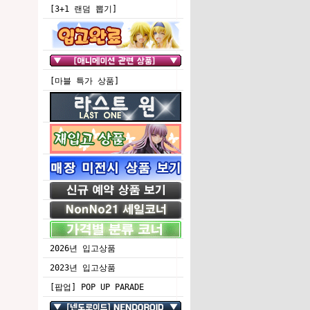
[3+1 랜덤 뽑기]
[마블 특가 상품]
2026년 입고상품
2023년 입고상품
[팝업] POP UP PARADE