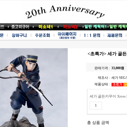
<초특가> 세가 골든카
판매가격 :
33,000
원
제조사 :
세가 SEG
제품상태 :
세가 골든카무이 Xross
총 상품 금액