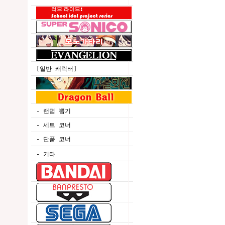
[일반 캐릭터]
- 랜덤 뽑기
- 세트 코너
- 단품 코너
- 기타