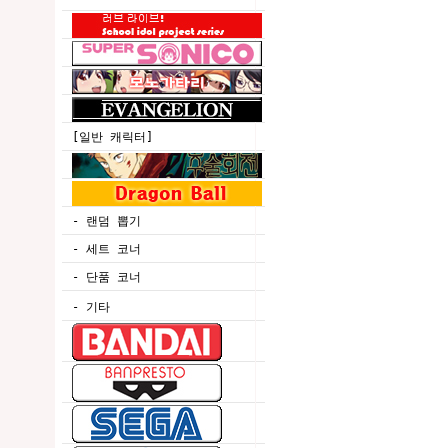
[일반 캐릭터]
- 랜덤 뽑기
- 세트 코너
- 단품 코너
- 기타