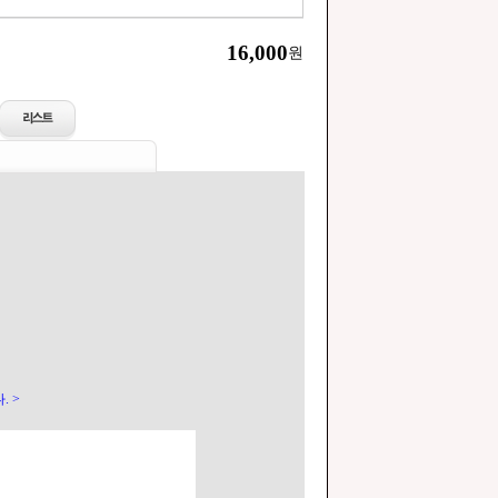
16,000
원
. >