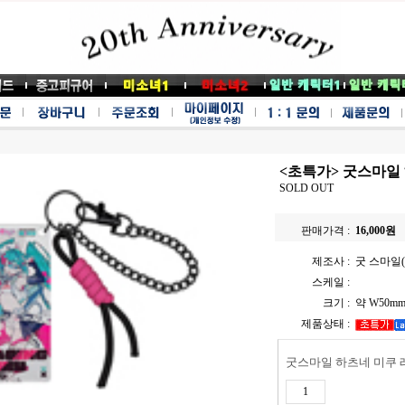
<초특가> 굿스마일 하
SOLD OUT
판매가격 :
16,000
원
제조사 :
굿 스마일(G
스케일 :
크기 :
약 W50mm
제품상태 :
굿스마일 하츠네 미쿠 레이