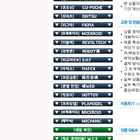
본 상품의
기간 계산
상품 청약
개봉하시기
제품 특성
저단가 상
자,배송오
예약상품(
결제 방식
그 외 부
수료도 제
일부 상품
일부 특가
품상세정보