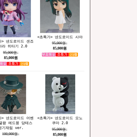
<초특가> 넨도로이드 사야
가> 넨도로이드 센죠
95,000원
↓
하라 히타기 2.0
85,000원
95,000원
↓
85,000원
가> 넨도로이드 어벤
<초특가> 넨도로이드 모노
굴왕 에드몽 당테스
쿠마 2.0
영기재림 ver.
95,000원
↓
100,000원
↓
85,000원