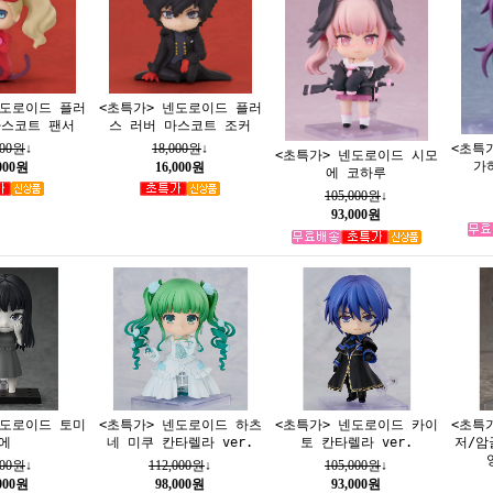
넨도로이드 플러
<초특가> 넨도로이드 플러
마스코트 팬서
스 러버 마스코트 조커
000원
↓
18,000원
↓
<초특
<초특가> 넨도로이드 시모
가
,000원
16,000원
에 코하루
105,000원
↓
93,000원
넨도로이드 토미
<초특가> 넨도로이드 하츠
<초특가> 넨도로이드 카이
<초특
에
네 미쿠 칸타렐라 ver.
토 칸타렐라 ver.
저/암
000원
↓
112,000원
↓
105,000원
↓
,000원
98,000원
93,000원