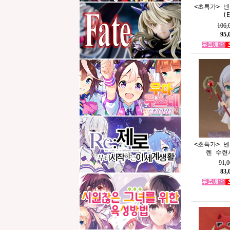
<초특가> 
(E
106
95
<초특가> 
렌 수련시
91,
83