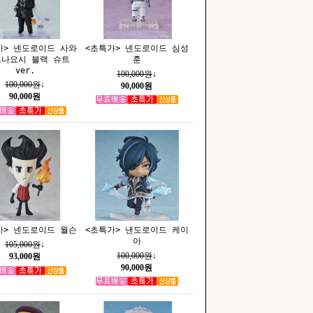
가> 넨도로이드 사와
<초특가> 넨도로이드 심성
츠나요시 블랙 슈트
훈
ver.
100,000원
↓
100,000원
↓
90,000원
90,000원
가> 넨도로이드 월슨
<초특가> 낸도로이드 케이
아
105,000원
↓
100,000원
↓
93,000원
90,000원