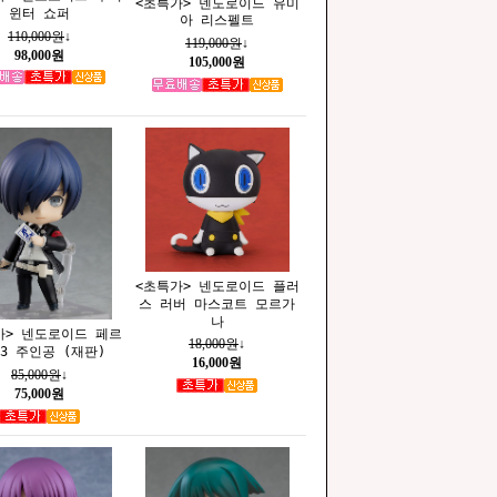
<초특가> 넨도로이드 유미
윈터 쇼퍼
아 리스펠트
110,000원
↓
119,000원
↓
98,000원
105,000원
<초특가> 넨도로이드 플러
스 러버 마스코트 모르가
나
가> 넨도로이드 페르
18,000원
↓
3 주인공 (재판)
16,000원
85,000원
↓
75,000원