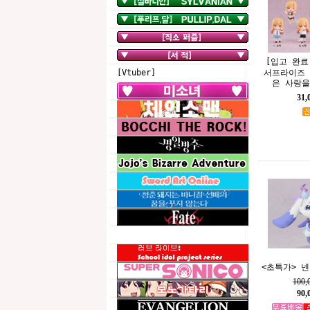
[입고 완료
서프라이즈 
[Vtuber]
은 사랑을
31
<초특가> 
100
90