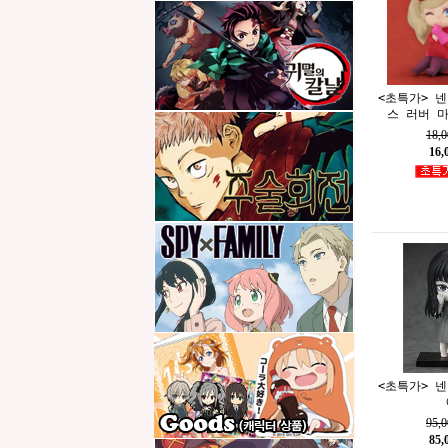
<초특가> 
스 러버 
18,
16
<초특가> 
95,
85