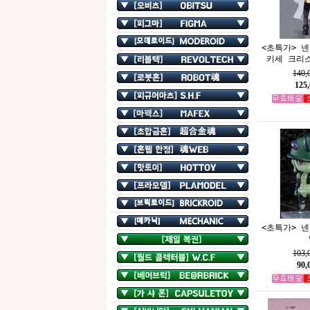
<초특가> 
키세 크리스
140
125
<초특가> 
103
90