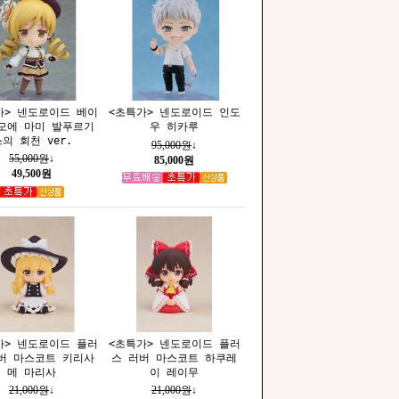
가> 넨도로이드 베이
<초특가> 넨도로이드 인도
모에 마미 발푸르기
우 히카루
의 회천 ver.
95,000원
↓
55,000원
↓
85,000원
49,500원
가> 넨도로이드 플러
<초특가> 넨도로이드 플러
버 마스코트 키리사
스 러버 마스코트 하쿠레
메 마리사
이 레이무
21,000원
↓
21,000원
↓