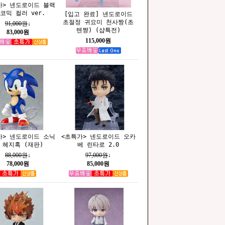
가> 넨도로이드 블랙
코믹 컬러 ver.
[입고 완료] 넨도로이드
초절정 귀요미 천사짱(초
91,000원
↓
텐쨩) (샵특전)
83,000원
115,000원
가> 넨도로이드 소닉
<초특가> 넨도로이드 오카
 헤지혹 (재판)
베 린타로 2.0
88,000원
↓
97,000원
↓
78,000원
85,000원