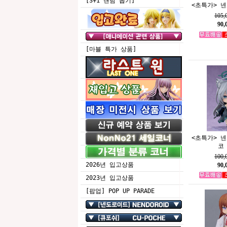
[3+1 랜덤 뽑기]
<초특가> 
105
90
[마블 특가 상품]
<초특가> 
코
100
2026년 입고상품
90
2023년 입고상품
[팝업] POP UP PARADE