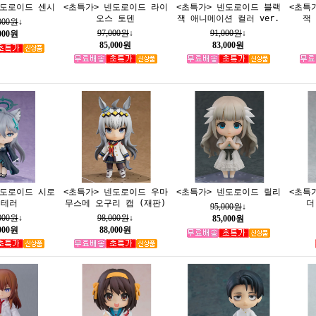
넨도로이드 센시
<초특가> 넨도로이드 라이
<초특가> 넨도로이드 블랙
<초특
오스 토덴
잭 애니메이션 컬러 ver.
잭 
,000원
↓
97,000원
↓
91,000원
↓
,000원
85,000원
83,000원
넨도로이드 시로
<초특가> 넨도로이드 우마
<초특가> 넨도로이드 릴리
<초특
 테러
무스메 오구리 캡 (재판)
더
95,000원
↓
,000원
↓
98,000원
↓
85,000원
,000원
88,000원