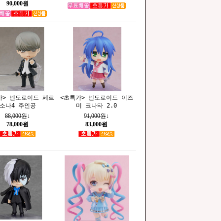
90,000원
가> 넨도로이드 페르
<초특가> 넨도로이드 이즈
소나4 주인공
미 코나타 2.0
88,000원
↓
91,000원
↓
78,000원
83,000원