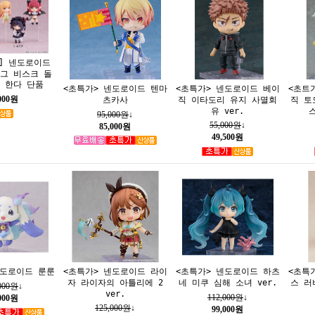
] 넨도로이드
그 비스크 돌
 한다 단품
<초특가> 넨도로이드 텐마
<초특가> 넨도로이드 베이
<초트
,000원
츠카사
직 이타도리 유지 사멸회
직 토
유 ver.
스
95,000원
↓
55,000원
↓
85,000원
49,500원
넨도로이드 룬룬
<초특가> 넨도로이드 라이
<초특가> 넨도로이드 하츠
<초특
자 라이자의 아틀리에 2
네 미쿠 심해 소녀 ver.
스 러
,000원
↓
ver.
112,000원
↓
,000원
125,000원
↓
99,000원