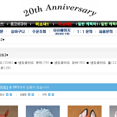
]▼
이드]▼
|
|
|
드
(1546)
■ 넨도로이드 푸치
(79)
■ 넨도로이드 모어
(93)
■ 넨도로이드 돌
(21
|
코트
(29)
이드]
총
1971
개의 상품이 있습니다.