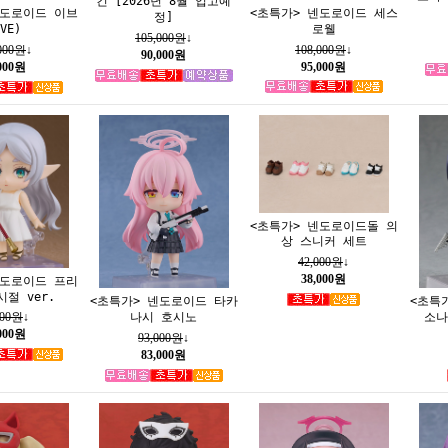
킨 [2026년 8월 입고예
<초특가> 넨도로이드 세스
넨도로이드 이브
정]
로웰
VE)
105,000원
↓
108,000원
↓
,000원
↓
90,000원
95,000원
,000원
<초특가> 넨도로이드돌 의
상 스니커 세트
42,000원
↓
38,000원
넨도로이드 프리
절 ver.
<초특가> 넨도로이드 타카
<초특
나시 호시노
소나
000원
↓
,000원
93,000원
↓
83,000원