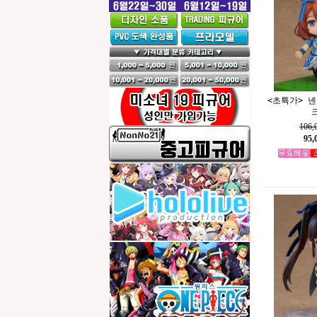
<초특가> 
106
95