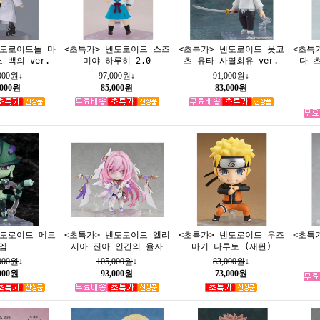
넨도로이드돌 마
<초특가> 넨도로이드 스즈
<초특가> 넨도로이드 옷코
<초특
 백의 ver.
미야 하루히 2.0
츠 유타 사멸회유 ver.
다 
,000원
↓
97,000원
↓
91,000원
↓
,000원
85,000원
83,000원
넨도로이드 메르
<초특가> 넨도로이드 엘리
<초특가> 넨도로이드 우즈
<초특
엠
시아 진아 인간의 율자
마키 나루토 (재판)
,000원
↓
105,000원
↓
83,000원
↓
,000원
93,000원
73,000원