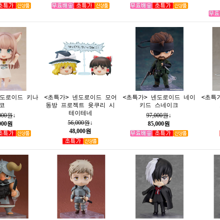
넨도로이드 키나
<초특가> 넨도로이드 모어
<초특가> 넨도로이드 네이
<초특
코
동방 프로젝트 윳쿠리 시
키드 스네이크
테이테네
,000원
↓
97,000원
↓
56,000원
↓
,000원
85,000원
48,000원