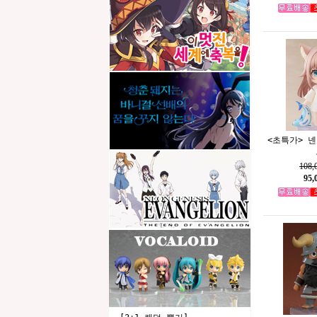
<초특가> 
108
95