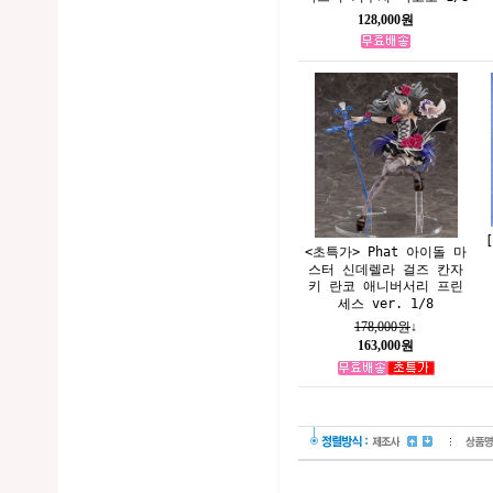
128,000원
<초특가> Phat 아이돌 마
스터 신데렐라 걸즈 칸자
키 란코 애니버서리 프린
세스 ver. 1/8
178,000원
↓
163,000원