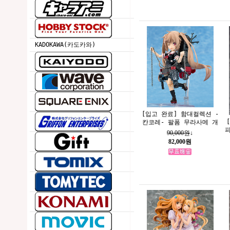
KADOKAWA(카도카와)
[입고 완료] 함대컬렉션 -
칸코레- 팔폼 무라사메 개
90,000원
↓
82,000원