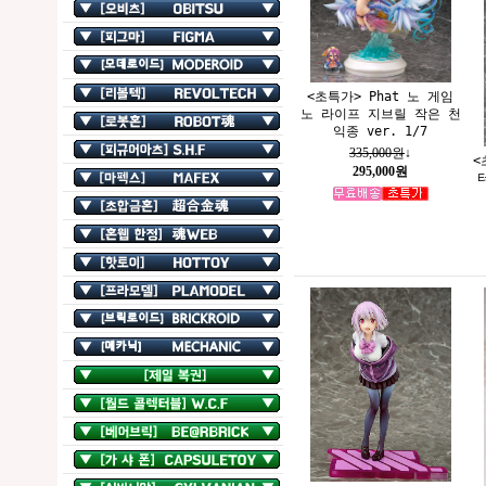
<초특가> Phat 노 게임
노 라이프 지브릴 작은 천
익종 ver. 1/7
335,000원
↓
<
295,000원