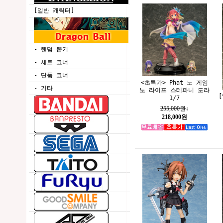
[일반 캐릭터]
- 랜덤 뽑기
- 세트 코너
- 단품 코너
<초특가> Phat 노 게임
- 기타
노 라이프 스테파니 도라
1/7
255,000원
↓
218,000원