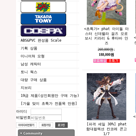
<초특가> phat 아이돌 마
스터 신데렐라 걸즈 모로
보시 키라리 & 후타바 안
ABS&PVC 완성품 Scale
즈
기획 상품
269,000원
↓
188,000원
미니어쳐 모형
남성 캐릭터
토니 웍스
대량 구매 상품
지브리
19금 제품(성인회원만 구매 가능)
[가을 맞이 초특가 전품목 만원]
아이디
비밀번호
[파격 세일 30%] phat
함대컬렉션 칸코레 콘고
1/7