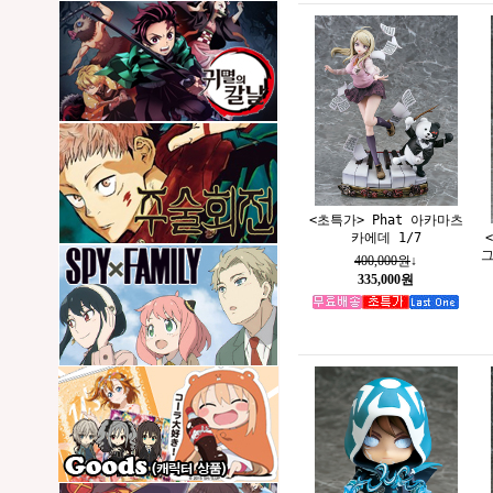
<초특가> Phat 아카마츠
카에데 1/7
그
400,000원
↓
335,000원