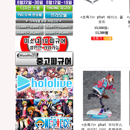
<초특가> phat 베이스 플
<
로트
15,500원
↓
13,500원
<초특가> phat 우마무스
메 프리티 더비 트랜센트