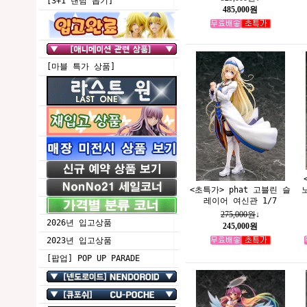
[3+1 랜덤 뽑기]
485,000원
[마블 특가 상품]
<초특가> phat 고블린 슬
레이어 여신관 1/7
275,000원
↓
2026년 입고상품
245,000원
2023년 입고상품
[팝업] POP UP PARADE