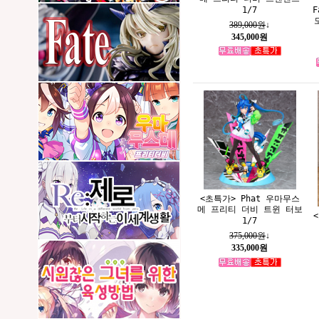
F
1/7
389,000원
↓
345,000원
<초특가> Phat 우마무스
메 프리티 더비 트윈 터보
<
1/7
375,000원
↓
335,000원