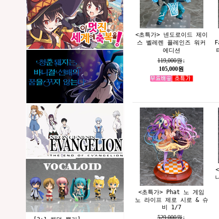
<초특가> 넨도로이드 제이
스 벨레렌 플레인즈 워커
F
에디션
119,000원
↓
105,000원
<초특가> Phat 노 게임
노 라이프 제로 시로 & 슈
비 1/7
529,000원
↓