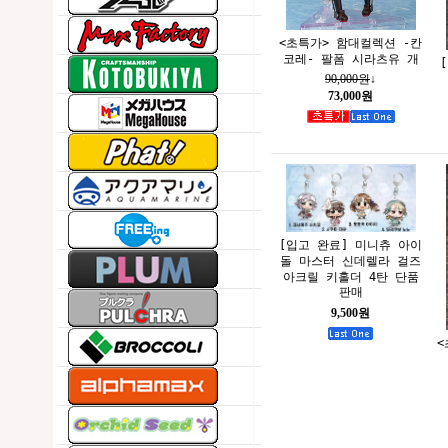
<초특가> 함대컬렉션 -칸
코레- 팔폼 시라츠유 개
90,000원
↓
73,000원
[입고 완료] 미니츄 아이
돌 마스터 신데렐라 걸즈
아크릴 키홀더 4탄 단품
판매
9,500원
<