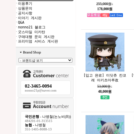
·
이용후기
255,000원
↓
·
상품문의
178,000원
·
공지사항
·
이야기 게시판
·
Q&A
·
nonno21 블로그
·
굿스마일 미카탄
·
구매대행 문의 게시판
·
프리미엄 서비스 게시판
[입고 완료] 미딧츄 칸코
레 아키츠마루改
02-3465-0094
53,000원
↓
nonno21p@naver.com
48,000원
국민은행
- 나병철(논노비(B))
484201-01-313515
농협
- 나병철
351-1405-8088-13