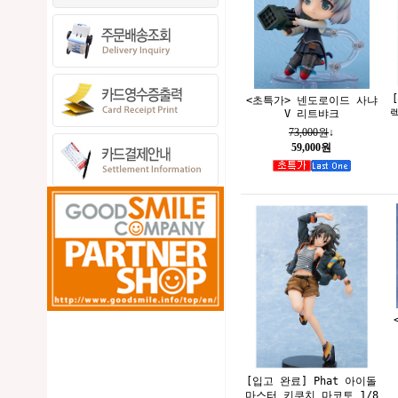
<초특가> 넨도로이드 사냐
V 리트뱌크
73,000원
↓
59,000원
[입고 완료] Phat 아이돌
마스터 키쿠치 마코토 1/8