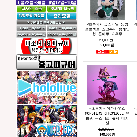
<초특가> 굿스마일 동방
<
프로젝트 쵸코푸니 봉제인
형 콘파쿠 요우무
63,000원
↓
53,000원
<초특가> 메가하우스
MONSTERS CHRONICLE 유
희왕 몬스터즈 블랙 매지
션
120,000원
↓
108,000원