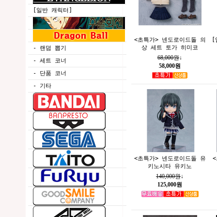
[일반 캐릭터]
<초특가> 넨도로이드돌 의
[
상 세트 토가 히미코
- 랜덤 뽑기
68,000원
↓
- 세트 코너
58,000원
- 단품 코너
- 기타
<초특가> 넨도로이드돌 유
<
키노시타 유키노
140,000원
↓
125,000원