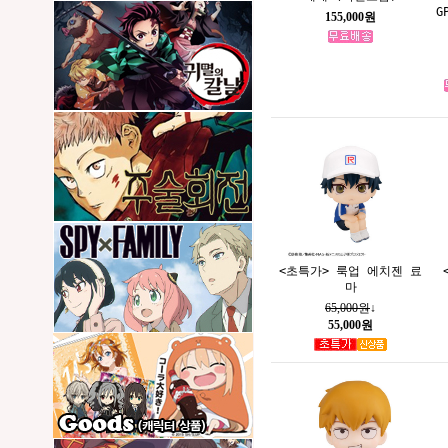
G
155,000원
<초특가> 룩업 에치젠 료
마
65,000원
↓
55,000원