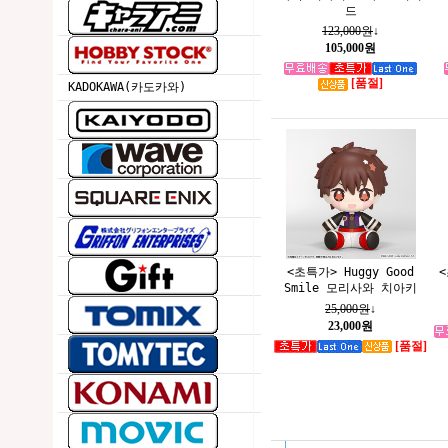
드
123,000원
↓
105,000원
[품절]
KADOKAWA(카도카와)
<초특가> Huggy Good
<
Smile 모리사와 치아키
25,000원
↓
23,000원
[품절]