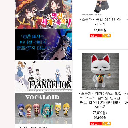
<초특가> 룩업 레이겐 아
라타카
63,000원
<초특가> 메가하우스 오컬
<
틱 소프비 콜렉션 단다단
터보 할머니(마네키네코)
G
ver.2
77,000원
↓
66,000원