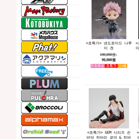
<초특가> 넨도로이드 나루
<
미 겐
이
100,000원
↓
90,000원
<초특가> GEM 시리즈 손
바닥 히바리 쿄야 & 히버