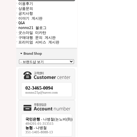
·
이용후기
·
상품문의
·
공지사항
·
이야기 게시판
·
Q&A
·
nonno21 블로그
·
굿스마일 미카탄
·
구매대행 문의 게시판
·
프리미엄 서비스 게시판
02-3465-0094
nonno21p@naver.com
국민은행
- 나병철(논노비(B))
484201-01-313515
농협
- 나병철
351-1405-8088-13