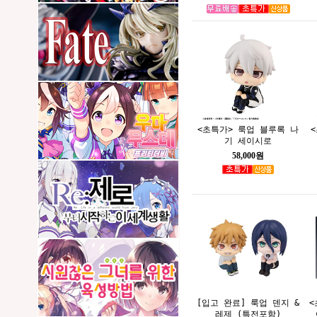
<초특가> 룩업 블루록 나
기 세이시로
58,000원
[입고 완료] 룩업 덴지 &
<
레제 (특전포함)