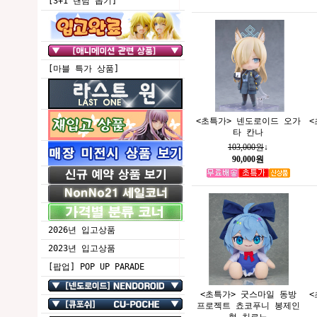
[3+1 랜덤 뽑기]
[마블 특가 상품]
<초특가> 넨도로이드 오가
<
타 칸나
103,000원
↓
90,000원
2026년 입고상품
2023년 입고상품
[팝업] POP UP PARADE
<초특가> 굿스마일 동방
<
프로젝트 쵸코푸니 봉제인
형 치르노