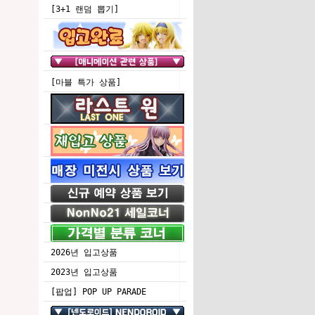
[3+1 랜덤 뽑기]
[마블 특가 상품]
2026년 입고상품
2023년 입고상품
[팝업] POP UP PARADE