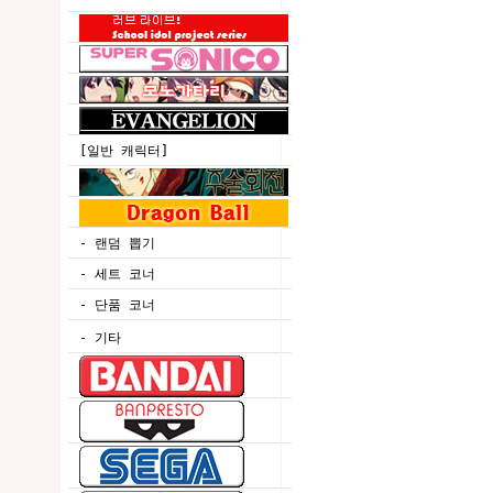
[일반 캐릭터]
- 랜덤 뽑기
- 세트 코너
- 단품 코너
- 기타