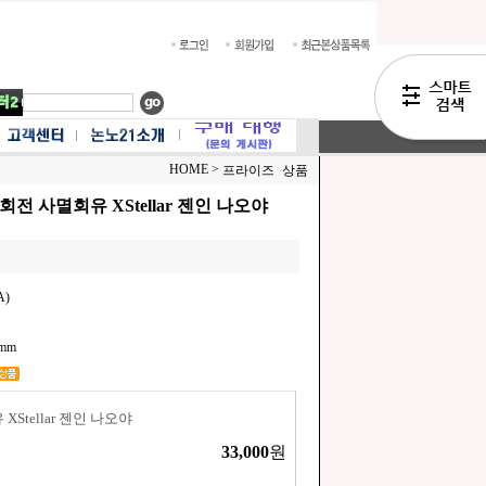
HOME >
프라이즈 상품
전 사멸회유 XStellar 젠인 나오야
A)
0mm
Stellar 젠인 나오야
33,000
원