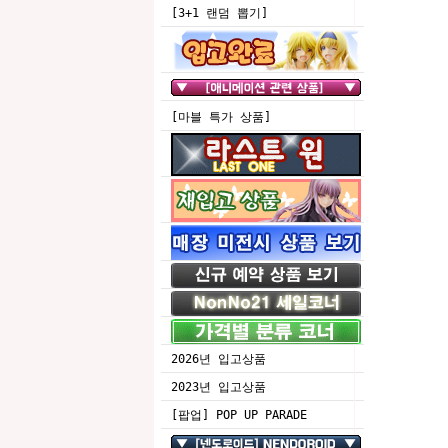
[3+1 랜덤 뽑기]
[마블 특가 상품]
2026년 입고상품
2023년 입고상품
[팝업] POP UP PARADE