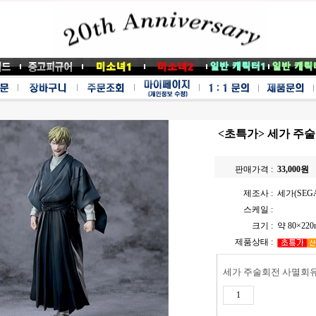
<초특가> 세가 주술회
판매가격 :
33,000
원
제조사 :
세가(SEG
스케일 :
크기 :
약 80×22
제품상태 :
세가 주술회전 사멸회유 X