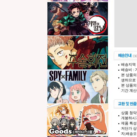
배송지역 
배송비 :
본 상품의
생하므로 
본 상품의
기간 계산
상품 청약
개봉하시기
제품 특성
저단가 상
자,배송오