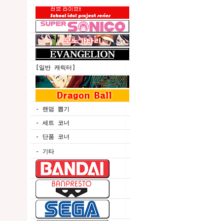
[일반 캐릭터]
- 랜덤 뽑기
- 세트 코너
- 단품 코너
- 기타