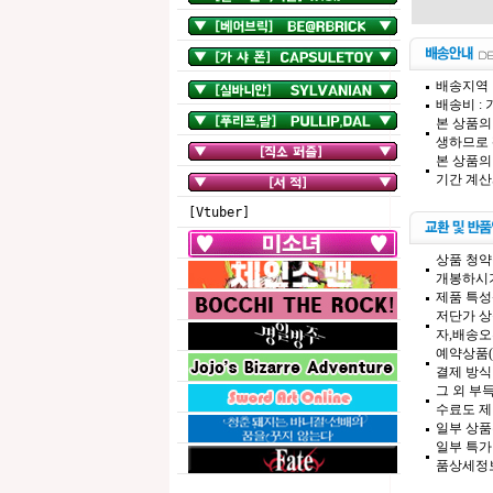
배송지역 
배송비 :
본 상품의
생하므로 
본 상품의
기간 계산
[Vtuber]
상품 청약
개봉하시기
제품 특성
저단가 상
자,배송오
예약상품(
결제 방식
그 외 부
수료도 제
일부 상품
일부 특가
품상세정보