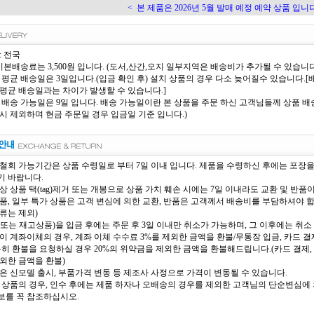
<
본 제품은 2026년 5월 발매 예정 예약 상품 입니다
: 전국
 기본배송료는 3,500원 입니다. (도서,산간,오지 일부지역은 배송비가 추가될 수 있습니다
 평균 배송일은 3일입니다.(입금 확인 후) 설치 상품의 경우 다소 늦어질수 있습니다
평균 배송일과는 차이가 발생할 수 있습니다.]
 배송 가능일은 9일 입니다. 배송 가능일이란 본 상품을 주문 하신 고객님들께 상품 배송
시 제외하며 현금 주문일 경우 입금일 기준 입니다.)
철회 가능기간은 상품 수령일로 부터 7일 이내 입니다. 제품을 수령하신 후에는 포장
 바랍니다.
상 상품 택(tag)제거 또는 개봉으로 상품 가치 훼손 시에는 7일 이내라도 교환 및 반품
품, 일부 특가 상품은 고객 변심에 의한 교환, 반품은 고객께서 배송비를 부담하셔야 
류는 제외)
또는 재고상품)을 입금 후에는 주문 후 3일 이내만 취소가 가능하며, 그 이후에는 취소 
이 계좌이체의 경우, 계좌 이체 수수료 3%를 제외한 금액을 환불/무통장 입금, 카드 결제
득히 환불을 요청하실 경우 20%의 위약금을 제외한 금액을 환불해드립니다.(카드 결제, 
외한 금액을 환불)
은 신모델 출시, 부품가격 변동 등 제조사 사정으로 가격이 변동될 수 있습니다.
 상품의 경우, 인수 후에는 제품 하자나 오배송의 경우를 제외한 고객님의 단순변심에 의
를 꼭 참조하십시오.