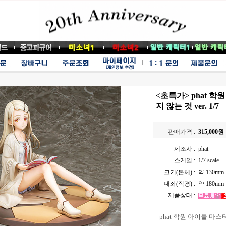
<초특가> phat 
지 않는 것 ver. 1/7
판매가격 :
315,000
원
제조사 :
phat
스케일 :
1/7 scale
크기(본체) :
약 130mm
대좌(직경) :
약 180mm
제품상태 :
phat 학원 아이돌 마스터