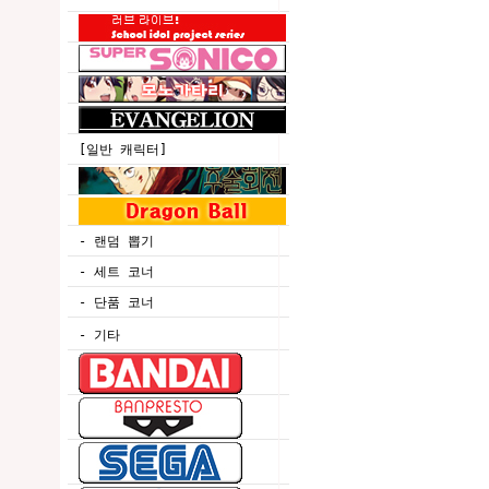
[일반 캐릭터]
- 랜덤 뽑기
- 세트 코너
- 단품 코너
- 기타