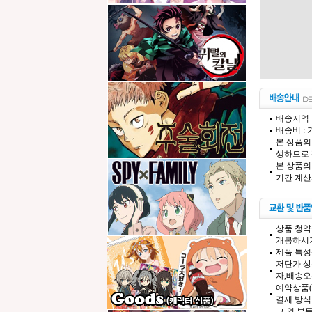
배송지역 
배송비 :
본 상품의
생하므로 
본 상품의
기간 계산
상품 청약
개봉하시기
제품 특성
저단가 상
자,배송오
예약상품(
결제 방식
그 외 부