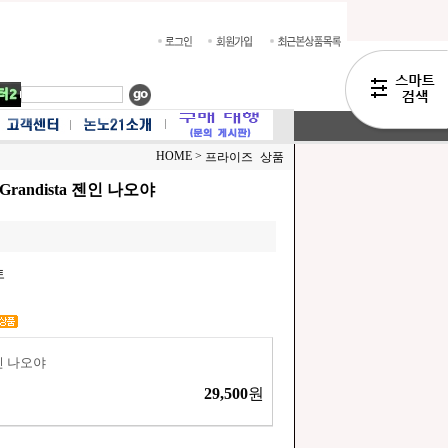
HOME >
프라이즈 상품
randista 젠인 나오야
토
젠인 나오야
29,500
원