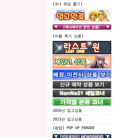
[3+1 랜덤 뽑기]
[마블 특가 상품]
2026년 입고상품
2023년 입고상품
[팝업] POP UP PARADE