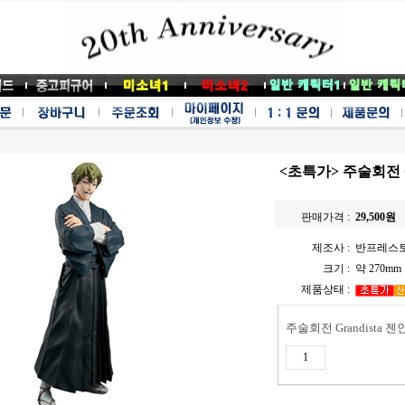
<초특가> 주술회전 G
판매가격 :
29,500
원
제조사 :
반프레스
크기 :
약 270mm
제품상태 :
주술회전 Grandista 