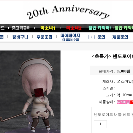
<초특가> 넨도로이
판매가격 :
85,000
원
제조사 :
굿 스마일(G
스케일 :
크기 :
약 100mm
제품상태 :
넨도로이드 버블 헤드 