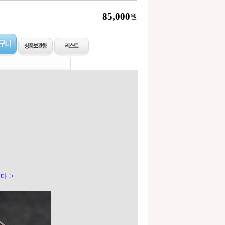
85,000
원
다. >