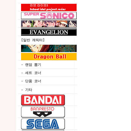
[일반 캐릭터]
- 랜덤 뽑기
- 세트 코너
- 단품 코너
- 기타