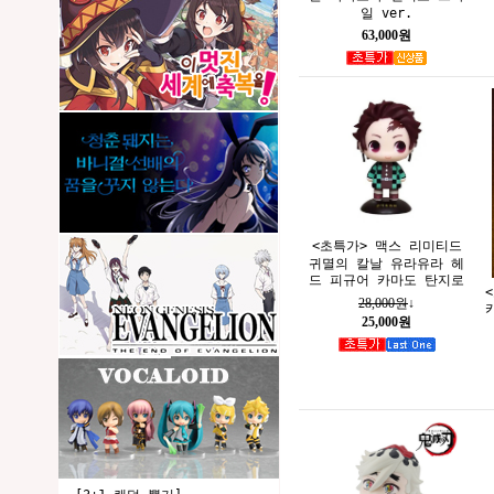
일 ver.
63,000원
<초특가> 맥스 리미티드
귀멸의 칼날 유라유라 헤
드 피규어 카마도 탄지로
<
28,000원
↓
25,000원