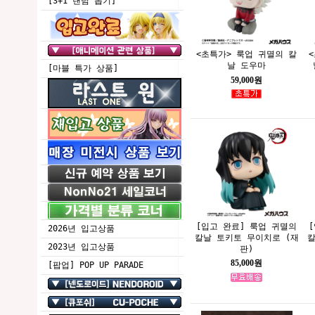
[3+1 랜덤 뽑기]
<초특가> 룩업 귀멸의 칼
날 도우마
[마블 특가 상품]
59,000원
[입고 완료] 룩업 귀멸의
2026년 입고상품
칼날 토키토 무이치로 (재
칼
2023년 입고상품
판)
85,000원
[팝업] POP UP PARADE