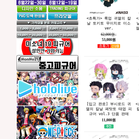
<초특가> 룩업 귀멸의 칼
날 토키토 무이치로 미소
ver.
절
62,000원
↓
53,000원
[입고 완료] 부시로드 귀
<
멸의 칼날 페탓토 태엽 피
규어 vol.3 단품 판매
11,000원