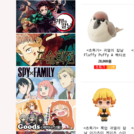
<초특가> 귀멸의 칼날
Fluffy Puffy A 짹타로
28,000원
<초특가> 룩업 귀멸의 칼
날 아가츠마 젠이츠 스마