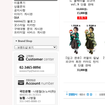
드 콜렉터블 피규어
·
이용후기
vol.9 단품 판매
·
상품문의
18,000원
↓
·
공지사항
15,000원
·
이야기 게시판
·
Q&A
·
nonno21 블로그
·
굿스마일 미카탄
·
구매대행 문의 게시판
·
프리미엄 서비스 게시판
[입고 완료] 귀멸의 칼날
피규어 희전 카마도 탄지
로 단품 판매
02-3465-0094
33,000원
nonno21p@naver.com
국민은행
- 나병철(논노비(B))
484201-01-313515
농협
- 나병철
351-1405-8088-13