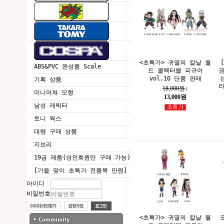
<초특가> 귀멸의 칼날 월
ABS&PVC 완성품 Scale
드 콜렉터블 피규어
권
vol.10 단품 판매
기획 상품
라
18,000원
↓
미니어쳐 모형
13,000원
남성 캐릭터
토니 웍스
대량 구매 상품
지브리
19금 제품(성인회원만 구매 가능)
[가을 맞이 초특가 전품목 만원]
아이디
비밀번호
<초특가> 귀멸의 칼날 월