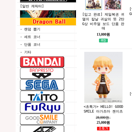
[일반 캐릭터]
G
[입고 완료] 제일복권 귀
멸의 칼날 귀살의 뜻 2탄
G상 비주얼 보드 단품 판
매
- 랜덤 뽑기
13,000원
- 세트 코너
- 단품 코너
- 기타
<초특가> HELLO! GOOD
SMILE 아가츠마 젠이츠
28,000원
↓
25,000원