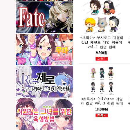
<초특가> 부시로드 귀멸의
칼날 페탓토 태엽 피규어
vol.1 랜덤 판매
9,500원
<초특가> PalVerse 귀멸
의 칼날 vol.3 랜덤 판매
18,000원