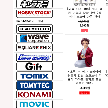
[파격 세일 40%] 제일 복
권 귀멸의 칼날 2탄 G상
미니 포스터 단품 판매
KADOKAWA(카도카와)
13,000원
↓
8,000원
<초특가> 세가 프리미엄
귀멸의 칼날 쵸코노세 피
V
규어 카마도 탄지로 도공
마을편 ver.
33,000원