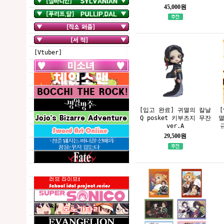
45,000원
[Vtuber]
[입고 완료] 귀멸의 칼날
Q posket 키부츠지 무잔
멸
ver.A
29,500원