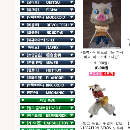
<초특가> 넨도로이드 하시
비라 이노스케 (재판)
91,000원
↓
83,000원
[입고 완료] 귀멸의 칼날
VIBRATION STARS 도우마
V