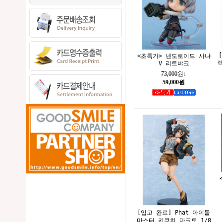
<초특가> 넨도로이드 사냐
V 리트뱌크
73,000원
↓
59,000원
[입고 완료] Phat 아이돌
마스터 키쿠치 마코토 1/8