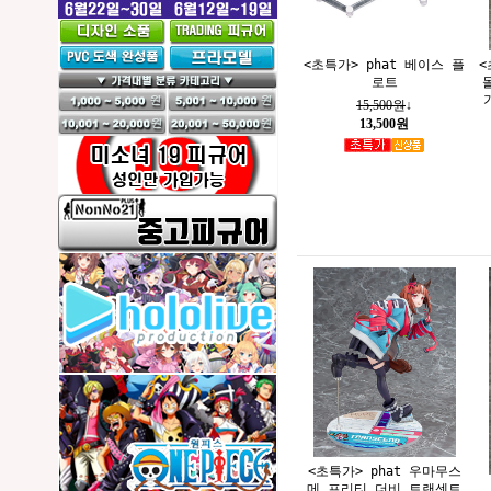
<초특가> phat 베이스 플
<
로트
15,500원
↓
13,500원
<초특가> phat 우마무스
메 프리티 더비 트랜센트