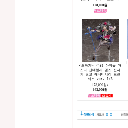
128,000원
<초특가> Phat 아이돌 마
스터 신데렐라 걸즈 칸자
키 란코 애니버서리 프린
세스 ver. 1/8
178,000원
↓
163,000원