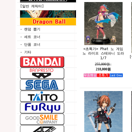
[일반 캐릭터]
- 랜덤 뽑기
- 세트 코너
- 단품 코너
<초특가> Phat 노 게임
- 기타
노 라이프 스테파니 도라
1/7
255,000원
↓
218,000원