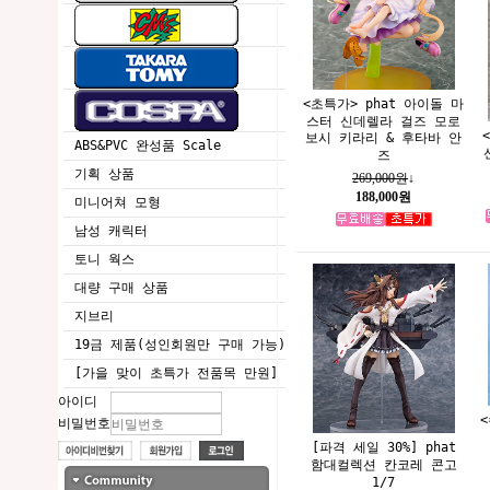
<초특가> phat 아이돌 마
스터 신데렐라 걸즈 모로
보시 키라리 & 후타바 안
ABS&PVC 완성품 Scale
즈
기획 상품
269,000원
↓
188,000원
미니어쳐 모형
남성 캐릭터
토니 웍스
대량 구매 상품
지브리
19금 제품(성인회원만 구매 가능)
[가을 맞이 초특가 전품목 만원]
아이디
비밀번호
[파격 세일 30%] phat
함대컬렉션 칸코레 콘고
1/7