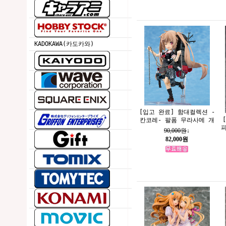
KADOKAWA(카도카와)
[입고 완료] 함대컬렉션 -
칸코레- 팔폼 무라사메 개
90,000원
↓
82,000원