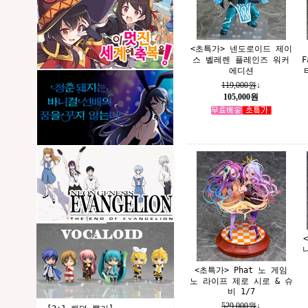
<초특가> 넨도로이드 제이
스 벨레렌 플레인즈 워커
F
에디션
119,000원
↓
105,000원
<초특가> Phat 노 게임
노 라이프 제로 시로 & 슈
비 1/7
529,000원
↓