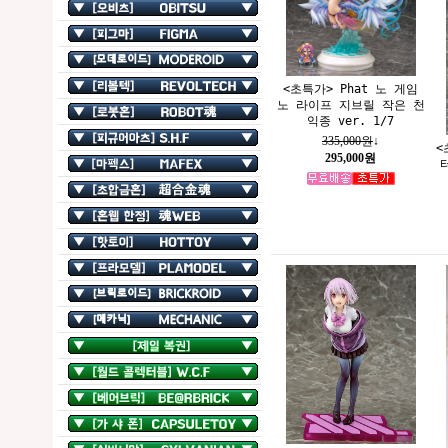
<초특가> Phat 노 게임
노 라이프 지브릴 작은 천
익종 ver. 1/7
335,000원
↓
<
295,000원