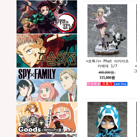
<초특가> Phat 아카마츠
카에데 1/7
그
400,000원
↓
335,000원