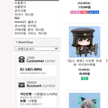
·
이용후기
255,000원
↓
·
상품문의
178,000원
·
공지사항
·
이야기 게시판
·
Q&A
·
nonno21 블로그
·
굿스마일 미카탄
·
구매대행 문의 게시판
·
프리미엄 서비스 게시판
[입고 완료] 미딧츄 칸코
레 아키츠마루改
02-3465-0094
53,000원
↓
nonno21p@naver.com
48,000원
국민은행
- 나병철(논노비(B))
484201-01-313515
농협
- 나병철
351-1405-8088-13