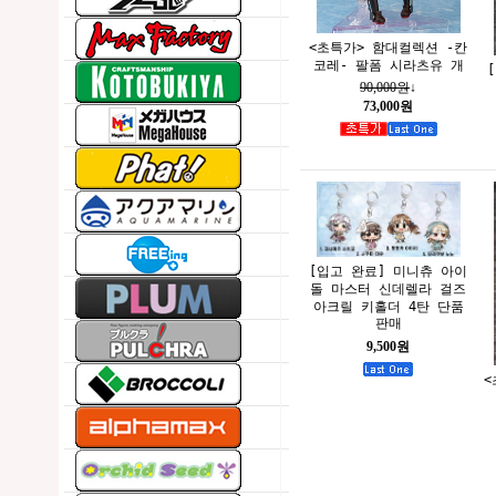
<초특가> 함대컬렉션 -칸
코레- 팔폼 시라츠유 개
90,000원
↓
73,000원
[입고 완료] 미니츄 아이
돌 마스터 신데렐라 걸즈
아크릴 키홀더 4탄 단품
판매
9,500원
<