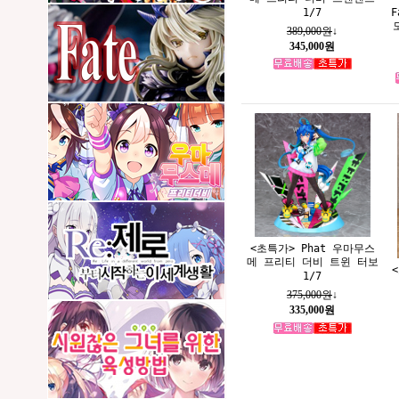
F
1/7
389,000원
↓
345,000원
<초특가> Phat 우마무스
메 프리티 더비 트윈 터보
<
1/7
375,000원
↓
335,000원