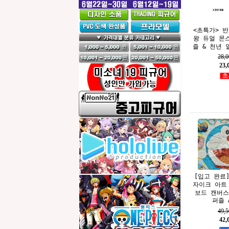
<초특가> 
왕 듀얼 몬
즐 & 천년 
28,
23
[입고 완료
자이크 아트 
보드 캔버스
퍼즐 A
49,
42