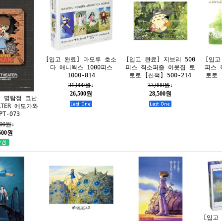
[입고 완료] 마모루 호소
[입고 완료] 지브리 500
[입고
다 애니웍스 1000피스
피스 직소퍼즐 이웃집 토
피스 
1000-814
토로 [산책] 500-214
토로 
31,000원
↓
33,000원
↓
26,500원
28,500원
] 명탐정 코난
EATER 에도가와
T-073
000원
↓
,500원
[입고 