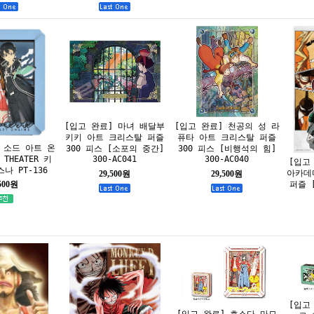
[입고 완료] 마녀 배달부
[입고 완료] 천공의 성 라
키키 아트 크리스탈 퍼즐
퓨타 아트 크리스탈 퍼즐
 소드 아트 온
300 피스 [소포의 중간]
300 피스 [비행석의 힘]
 THEATER 키
300-AC041
300-AC040
[입고
나 PT-136
아카데
29,500원
29,500원
퍼즐 [
,500원
[입고
[입고 완료] 호소다 마모