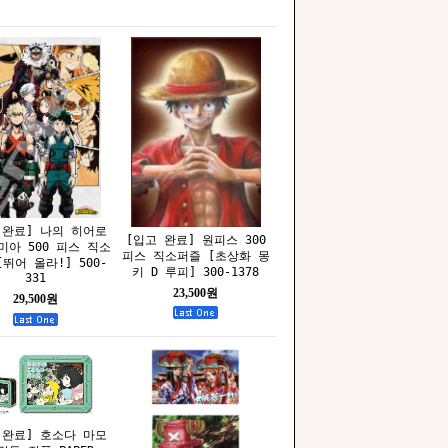
 완료] 나의 히어로
[입고 완료] 원피스 300
미아 500 피스 직소
피스 직소퍼즐 [초상화 몽
뛰어 올라!] 500-
키 D 루피] 300-1378
331
23,500원
29,500원
 완료] 호소다 마모