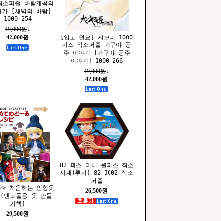
직소퍼즐 바람계곡의
카 [새벽의 바람]
1000-254
49,000원
↓
[입고 완료] 지브리 1000
42,000원
피스 직소퍼즐 가구야 공
주 이야기 [가구야 공주
이야기] 1000-266
49,000원
↓
42,000원
82 피스 미니 원피스 직소
시계(루피) 82-JC02 직소
퍼즐
가> 처음하는 인형옷
26,500원
(넨도돌용 옷 만들
기책)
29,500원