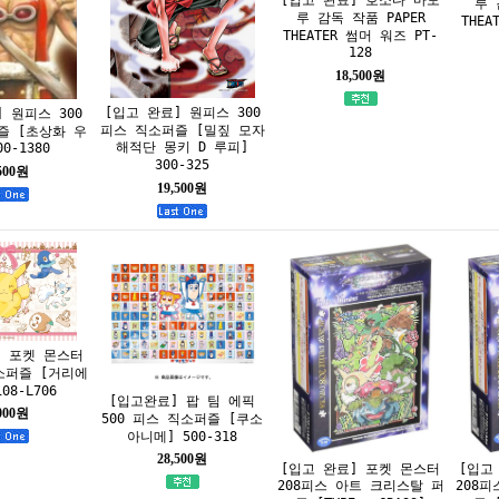
루 
루 감독 작품 PAPER
THEA
THEATER 썸머 워즈 PT-
128
18,500원
[입고 완료] 원피스 300
 원피스 300
피스 직소퍼즐 [밀짚 모자
즐 [초상화 우
해적단 몽키 D 루피]
0-1380
300-325
,500원
19,500원
] 포켓 몬스터
소퍼즐 [거리에
08-L706
[입고완료] 팝 팀 에픽
,000원
500 피스 직소퍼즐 [쿠소
아니메] 500-318
28,500원
[입고
[입고 완료] 포켓 몬스터
208
208피스 아트 크리스탈 퍼