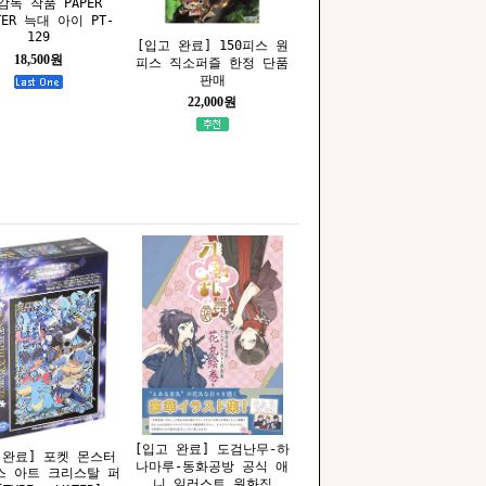
감독 작품 PAPER
TER 늑대 아이 PT-
129
[입고 완료] 150피스 원
18,500원
피스 직소퍼즐 한정 단품
판매
22,000원
[입고 완료] 도검난무-하
 완료] 포켓 몬스터
나마루-동화공방 공식 애
피스 아트 크리스탈 퍼
니 일러스트 원화집