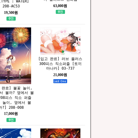
TYPE : WATER]
63,000원
208-AC53
19,500원
[입고 완료] 러브 플러스
300피스 직소퍼즐 [토끼
마나카] 03-737
21,000원
 완료] 불꽃 놀이,
서 볼까? 옆에서 볼
208피스 직소 퍼즐
꽃 놀이, 옆에서 볼
까?] 208-008
17,000원