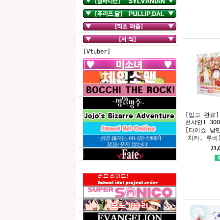
[Vtuber]
[입고 완료]
선샤인! 30
[다이쇼 낭만
치카, 루비)]
21