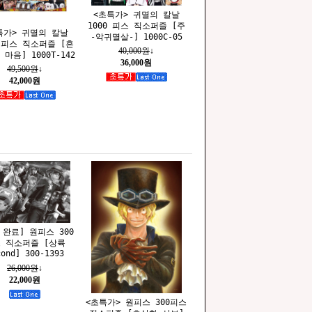
<초특가> 귀멸의 칼날
1000 피스 직소퍼즐 [주
특가> 귀멸의 칼날
-악귀멸살-] 1000C-05
0 피스 직소퍼즐 [흔
40,000원
↓
마음] 1000T-142
36,000원
49,500원
↓
42,000원
 완료] 원피스 300
 직소퍼즐 [상륙
cond] 300-1393
26,000원
↓
22,000원
<초특가> 원피스 300피스