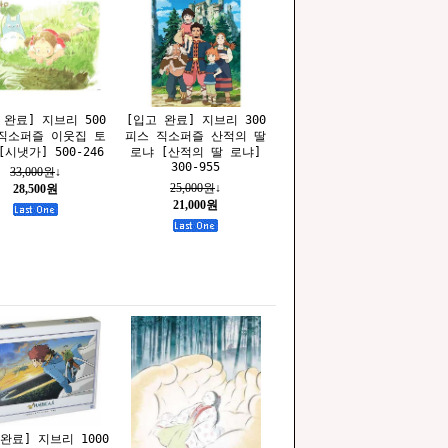
 완료] 지브리 500
[입고 완료] 지브리 300
직소퍼즐 이웃집 토
피스 직소퍼즐 산적의 딸
[시냇가] 500-246
로냐 [산적의 딸 로냐]
300-955
33,000원
↓
25,000원
↓
28,500원
21,000원
완료] 지브리 1000