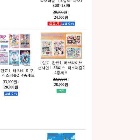
직소퍼즐 [초상화 사보]
300-1396
28,000원
↓
24,000원
[입고 완료] 러브라이브
선샤인! 56피스 직소퍼즐2
 완료] 하츠네 미쿠
4종세트
스 직소퍼즐2 4종세트
33,000원
↓
33,000원
↓
28,000원
28,000원