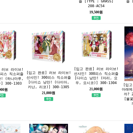
즐 [
즐 [TYPE : GRASS]
208-AC54
19,500원
[입고 완료] 러브 라이브!
 러브 라이브!
[입고 완료] 러브 라이브!
선샤인! 300피스 직소퍼즐
0피스 직소퍼즐
선샤인! 300피스 직소퍼즐
[다이쇼 낭만! (마리, 요
! (하나마루,
[다이쇼 낭만! (다이아,
우, 요시코)] 300-1304
 300-1303
[입고
카난, 리코)] 300-1305
21,000원
아래에
,000원
21,000원
까? 
[불