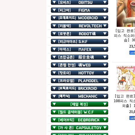
[입고 완료]
피스 직소퍼
솝] 30
23
[입고 완료
108피스 직
외출] 1
21