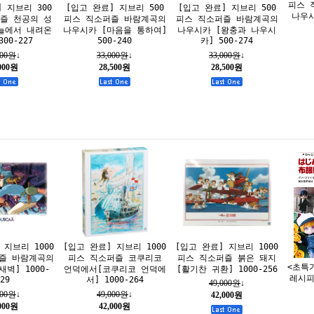
피스 
 지브리 300
[입고 완료] 지브리 500
[입고 완료] 지브리 500
나우시
즐 천공의 성
피스 직소퍼즐 바람계곡의
피스 직소퍼즐 바람계곡의
늘에서 내려온
나우시카 [마음을 통하여]
나우시카 [왕충과 나우시
00-227
500-240
카] 500-274
000원
↓
33,000원
↓
33,000원
↓
,000원
28,500원
28,500원
 지브리 1000
[입고 완료] 지브리 1000
[입고 완료] 지브리 1000
즐 바람계곡의
피스 직소퍼즐 코쿠리코
피스 직소퍼즐 붉은 돼지
<초특
벽] 1000-
언덕에서[코쿠리코 언덕에
[활기찬 귀환] 1000-256
레시피
29
서] 1000-264
49,000원
↓
000원
↓
49,000원
↓
42,000원
,000원
42,000원