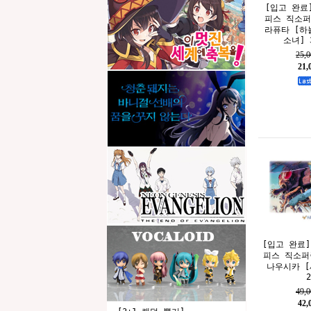
[입고 완료]
피스 직소퍼
라퓨타 [하
소녀] 3
25,
21
[입고 완료]
피스 직소퍼
나우시카 [새
2
49,
42