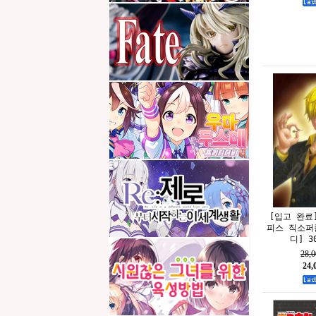
[입고 완료]
피스 직소퍼
디] 30
28,
24