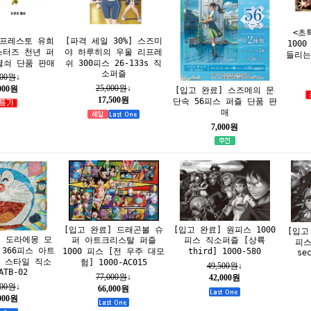
<초
반프레스토 유희
[파격 세일 30%] 스즈미
100
스터즈 천년 퍼
야 하루히의 우울 리프레
들리는 
열쇠 단품 판매
쉬 300피스 26-133s 직
소퍼즐
000원
↓
25,000원
↓
,000원
[입고 완료] 스즈메의 문
17,500원
단속 56피스 퍼즐 단품 판
매
7,000원
[입고 완료] 드래곤볼 슈
[입고 완료] 원피스 1000
[입고
] 도라에몽 모
퍼 아트크리스탈 퍼즐
피스 직소퍼즐 [상륙
피스
366피스 아트
1000 피스 [전 우주 대모
third] 1000-580
se
 스타일 직소
험] 1000-AC015
49,500원
↓
TB-02
77,000원
↓
42,000원
500원
↓
66,000원
,000원