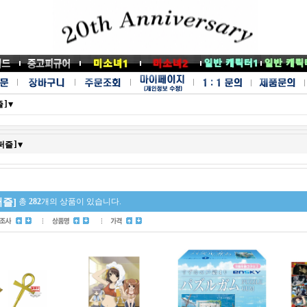
즐]▼
퍼즐]▼
퍼즐]
총
282
개의 상품이 있습니다.