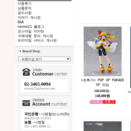
·
이용후기
·
상품문의
·
공지사항
·
이야기 게시판
·
Q&A
·
nonno21 블로그
·
굿스마일 미카탄
·
구매대행 문의 게시판
·
프리미엄 서비스 게시판
<초특가> POP UP PARADE
02-3465-0094
SP 라임
nonno21p@naver.com
168,000원
↓
<
148,000원
국민은행
- 나병철(논노비(B))
484201-01-313515
농협
- 나병철
351-1405-8088-13