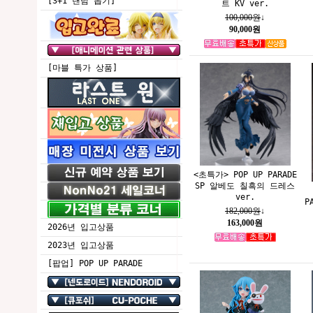
[3+1 랜덤 뽑기]
트 KV ver.
100,000원
↓
90,000원
[마블 특가 상품]
<초특가> POP UP PARADE
SP 알베도 칠흑의 드레스
ver.
P
182,000원
↓
163,000원
2026년 입고상품
2023년 입고상품
[팝업] POP UP PARADE