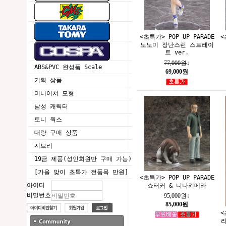
<초특가> POP UP PARADE
<
노노미 장난스런 스트레이
트 ver.
77,000원
↓
ABS&PVC 완성품 Scale
69,000원
기획 상품
미니어쳐 모형
남성 캐릭터
토니 웍스
대량 구매 상품
지브리
19금 제품(성인회원만 구매 가능)
[가을 맞이 초특가 전품목 만원]
<초특가> POP UP PARADE
아이디
쇼터커 & 니나키메라
비밀번호
95,000원
↓
85,000원
<