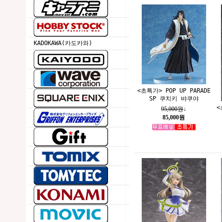
KADOKAWA(카도카와)
<초특가> POP UP PARADE
SP 쿠치키 뱌쿠야
<
95,000원
↓
85,000원