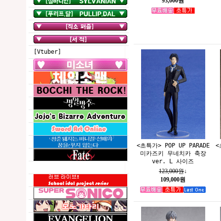
93,000원
[Vtuber]
<초특가> POP UP PARADE
<
미카즈키 무네치카 축장
ver. L 사이즈
123,000원
↓
109,000원