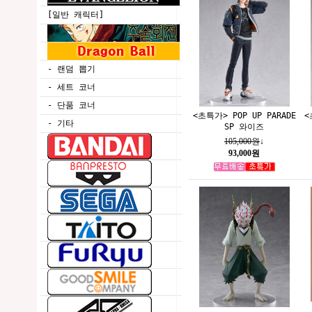
[일반 캐릭터]
- 랜덤 뽑기
- 세트 코너
- 단품 코너
<초특가> POP UP PARADE
<
- 기타
SP 와이즈
105,000원
↓
93,000원