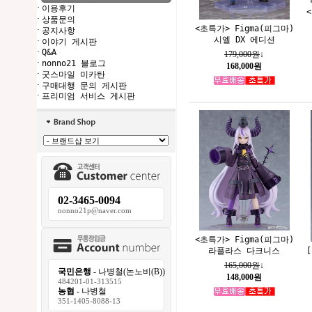
·
이용후기
·
상품문의
<초특가> Figma(피그마)
·
공지사항
시엘 DX 에디션
·
이야기 게시판
·
Q&A
179,000원
↓
·
nonno21 블로그
168,000원
·
굿스마일 미카탄
·
구매대행 문의 게시판
·
프리미엄 서비스 게시판
02-3465-0094
nonno21p@naver.com
<초특가> Figma(피그마)
라플라스 다크니스
165,000원
↓
국민은행
- 나병철(논노비(B))
148,000원
484201-01-313515
농협
- 나병철
351-1405-8088-13