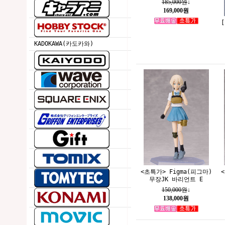
185,000원
↓
169,000원
KADOKAWA(카도카와)
<초특가> Figma(피그마)
무장JK 바리언트 E
150,000원
↓
138,000원