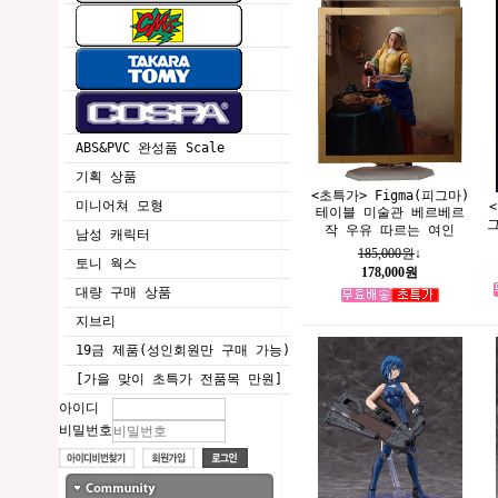
ABS&PVC 완성품 Scale
기획 상품
<초특가> Figma(피그마)
미니어쳐 모형
테이블 미술관 베르베르
작 우유 따르는 여인
남성 캐릭터
185,000원
↓
토니 웍스
178,000원
대량 구매 상품
지브리
19금 제품(성인회원만 구매 가능)
[가을 맞이 초특가 전품목 만원]
아이디
비밀번호