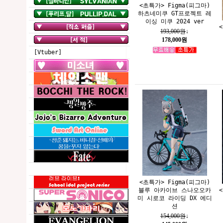
<초특가> Figma(피그마)
하츠네미쿠 GT프로젝트 레
이싱 미쿠 2024 ver
193,000원
↓
178,000원
[Vtuber]
<초특가> Figma(피그마)
블루 아카이브 스나오오카
미 시로코 라이딩 DX 에디
션
154,000원
↓