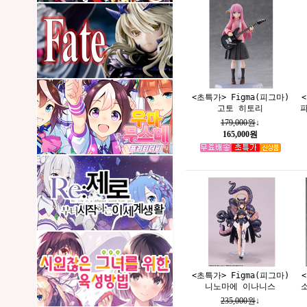
<초특가> Figma(피그마)
고토 히토리
179,000원
↓
165,000원
<초특가> Figma(피그마)
니노마에 이나니스
235,000원
↓