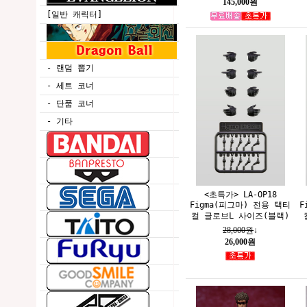
145,000원
[일반 캐릭터]
- 랜덤 뽑기
- 세트 코너
- 단품 코너
- 기타
<초특가> LA-OP18
Figma(피그마) 전용 택티
F
컬 글로브L 사이즈(블랙)
28,000원
↓
26,000원