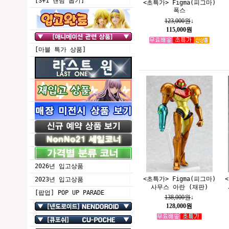
[3+1 랜덤 뽑기]
<초특가> Figma(피그마)
폭스
123,000원
↓
115,000원
[마블 특가 상품]
2026년 입고상품
<초특가> Figma(피그마)
2023년 입고상품
사무스 아란 (재판)
[팝업] POP UP PARADE
138,000원
↓
128,000원