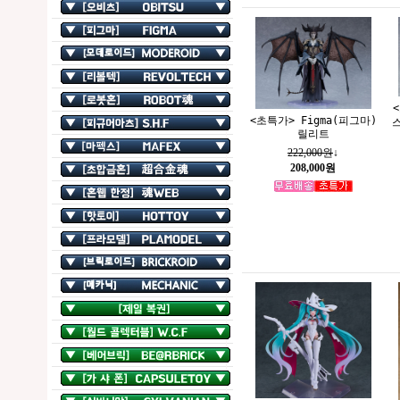
<초특가> Figma(피그마)
릴리트
222,000원
↓
208,000원