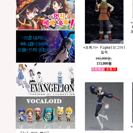
<초특가> Figma(피그마)
칠책
165,000원
↓
153,000원