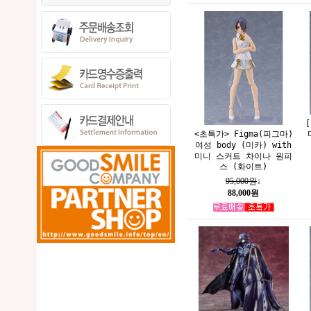
<초특가> Figma(피그마)
여성 body (미카) with
미니 스커트 차이나 원피
스 (화이트)
95,000원
↓
88,000원