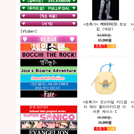
<초특가> MODEROID 로보
<
캅 (재판)
[Vtuber]
83,000원
↓
65,000원
<초특가> 굿스마일 카드캡
<
터 체리 클리어카드편 이
어폰 케이스 C
19,500원
↓
16,000원