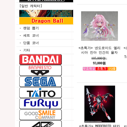
[일반 캐릭터]
- 랜덤 뽑기
- 세트 코너
- 단품 코너
<초특가> 넨도로이드 엘리
<
- 기타
시아 진아 인간의 율자
T
105,000원
↓
93,000원
<초특가> MODEROID 테카
<