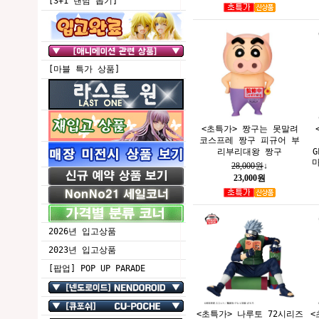
[3+1 랜덤 뽑기]
[마블 특가 상품]
<초특가> 짱구는 못말려
코스프레 짱구 피규어 부
리부리대왕 짱구
G
마
28,000원
↓
23,000원
2026년 입고상품
2023년 입고상품
[팝업] POP UP PARADE
<초특가> 나루토 72시리즈
<