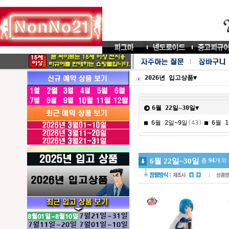
2026년 입고상품▼
6월 22일~30일▼
|
■ 6월 2일~9일
(43)
■ 6월 
6월 22일~30일
총
94
개의