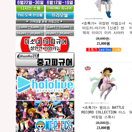
<초특가> 극장판 마법소녀
<
마도카☆마기카 [신편] 반
역의 이야기 미키 사야카
28,000원
↓
25,000원
<초특가> 원피스 BATTLE
RECORD COLLECTION 미스
S
버킹엄 스튜시
28,000원
↓
23,000원