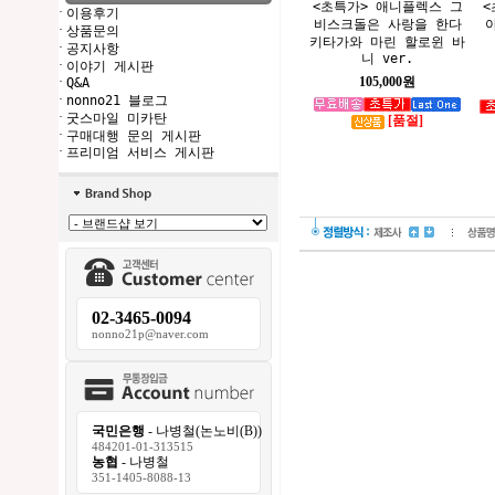
<초특가> 애니플렉스 그
<
·
이용후기
비스크돌은 사랑을 한다
아
·
상품문의
키타가와 마린 할로윈 바
·
공지사항
니 ver.
·
이야기 게시판
105,000원
·
Q&A
·
nonno21 블로그
·
굿스마일 미카탄
[품절]
·
구매대행 문의 게시판
·
프리미엄 서비스 게시판
02-3465-0094
nonno21p@naver.com
국민은행
- 나병철(논노비(B))
484201-01-313515
농협
- 나병철
351-1405-8088-13