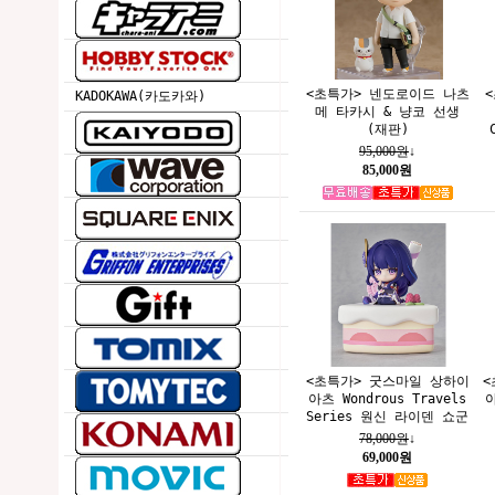
<초특가> 넨도로이드 나츠
KADOKAWA(카도카와)
메 타카시 & 냥코 선생
(재판)
95,000원
↓
85,000원
<초특가> 굿스마일 상하이
<
아츠 Wondrous Travels
아
Series 원신 라이덴 쇼군
78,000원
↓
69,000원