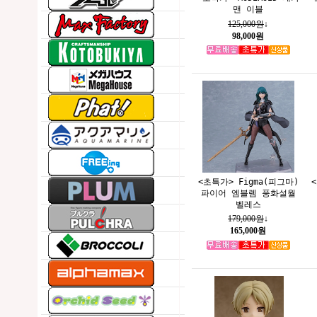
맨 이블
125,000원
↓
98,000원
<초특가> Figma(피그마)
파이어 엠블렘 풍화설월
벨레스
179,000원
↓
165,000원