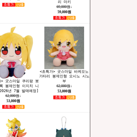
리 마키
69,000원
↓
59,000원
<초특가> 굿스마일 바케모노
가타리 봉제인형 오시노 시노
부
가> 굿스마일 쿠리팡 봇
 록 봉제인형 이지치 니
62,000원
↓
2026년 7월 발매예정]
53,000원
62,000원
↓
53,000원