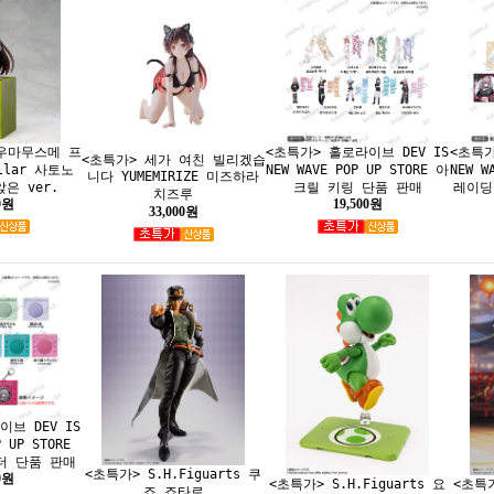
 우마무스메 프
<초특가> 홀로라이브 DEV IS
<초특가
<초특가> 세가 여친 빌리겠습
llar 사토노
NEW WAVE POP UP STORE 아
NEW W
니다 YUMEMIRIZE 미즈하라
은 ver.
크릴 키링 단품 판매
레이딩
치즈루
0원
19,500원
33,000원
브 DEV IS
P UP STORE
더 단품 판매
<초특가> S.H.Figuarts 쿠
0원
<초특가> S.H.Figuarts 요
<초특가
죠 죠타로