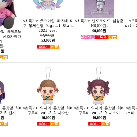
<초특가> 굿스마일 하츠네 미
<초특가> 넨도로이드 심성훈
<초
쿠 봉제인형 Digital Stars
with
100,000원
↓
2021 ver.
90,000원
마일 바케모노
62,000원
↓
형 센조가하라
53,000원
기
0원
↓
0원
의 혼잣말 치비
<초특가> 약사의 혼잣말 치비
<초특가> 약사의 혼잣말 치비
<초특가
2 B 진시
구루미 vol.2 C 샤오란
구루미 vol.2 D 시스이
☆스타 T
0원
16,000원
16,000원