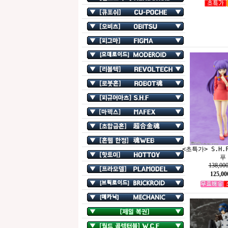
<초특가> S.H.F
푸
138,00
125,0