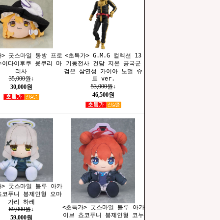
가> 굿스마일 동방 프로
<초특가> G.M.G 컬렉션 13
누이다이후쿠 윳쿠리 마
기동전사 건담 지온 공국군
리사
검은 삼연성 가이아 노멀 슈
트 ver.
35,000원
↓
53,000원
↓
30,000원
46,500원
가> 굿스마일 블루 아카
쵸코푸니 봉제인형 오마
가리 하레
<초특가> 굿스마일 블루 아카
69,000원
↓
이브 쵸코푸니 봉제인형 코누
59,000원