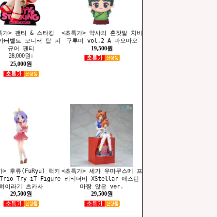
특가> 팬티 & 스타킹
<초특가> 약사의 혼잣말 치비
 가터벨트 모니터 탑 피
구루미 vol.2 A 마오마오
규어 팬티
19,500원
28,000원
↓
25,000원
> 후류(FuRyu) 럭키
<초특가> 세가 우마무스메 프
rio-Try-iT Figure
리티더비 XStellar 애스턴
히이라기 츠카사
마짱 앉은 ver.
29,500원
29,500원