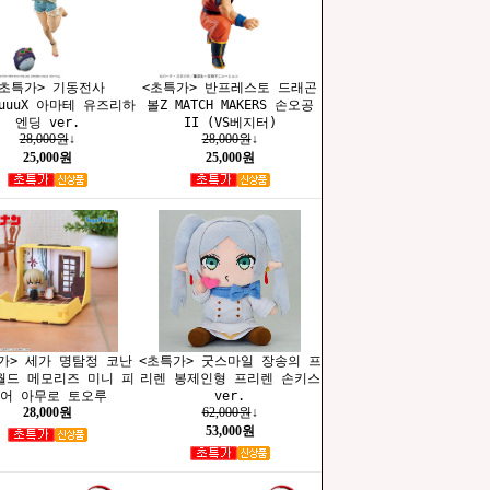
<초특가> 기동전사
<초특가> 반프레스토 드래곤
uuuuX 아마테 유즈리하
볼Z MATCH MAKERS 손오공
엔딩 ver.
II (VS베지터)
28,000원
↓
28,000원
↓
25,000원
25,000원
가> 세가 명탐정 코난
<초특가> 굿스마일 장송의 프
월드 메모리즈 미니 피
리렌 봉제인형 프리렌 손키스
어 아무로 토오루
ver.
28,000원
62,000원
↓
53,000원