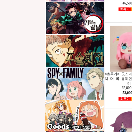
46,50
<초특가> 굿스
치 더 록 봉제
리
62,00
53,00