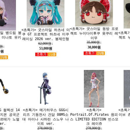
<초특가> 굿스마일 동방 프로
<초특가> 굿스마일 하츠네 미
마일 뱅드림 봉
<초특
젝트 누이다이후쿠 윳쿠리 레
쿠 GT 프로젝트 하츠네 미쿠
a 미나토 유키
젝트 
이무
레이싱 2026 ver. 봉제인형
35,000원
↓
62,000원
↓
0원
↓
30,000원
53,000원
0원
G 컬렉션 14
<초특가> 메가하우스 GGG시
<초특가>
<초특
 지온 공국군
리즈 기동전사 건담 08MS소
Portrait.Of.Pirates 원피
이브 
오르테가 노멀
대 아이나 사하린 스노우 나
스 LIMITED EDITION 빈스모
er.
이트 ver.
크 레이쥬
0원
↓
278,000원
↓
278,000원
↓