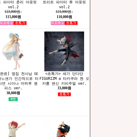
 파이터 춘리 아웃핏
트리트 파이터 류 아웃핏
vol.2
vol.2
123,000원
↓
123,000원
↓
115,000원
110,000원
 완료] 옆집 천사님 때
<초특가> 세가 단다단
어느샌가 인간적으로 타
FIGURIZM α 타카쿠라 켄 오
사연 시이나 마히루 원
카룽 변신 키비주얼 ver.
피스 ver.
33,000원
38,000원