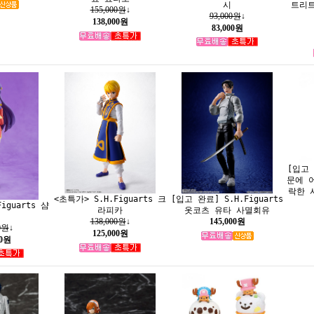
시
트리트
155,000원
↓
93,000원
↓
138,000원
83,000원
[입고
문에 
락한 
<초특가> S.H.Figuarts 크
[입고 완료] S.H.Figuarts
iguarts 샴
라피카
옷코츠 유타 사멸회유
138,000원
↓
145,000원
0원
↓
125,000원
00원