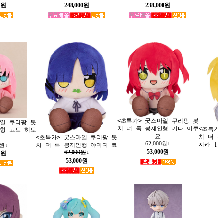
0원
248,000원
238,000원
<초특가> 굿스마일 쿠리팡 봇
마일 쿠리팡 봇
치 더 록 봉제인형 키타 이쿠
<초특
인형 고토 히토
요
치 더
<초특가> 굿스마일 쿠리팡 봇
62,000원
↓
지카 [
치 더 록 봉제인형 야마다 료
0원
↓
53,000원
62,000원
↓
0원
53,000원