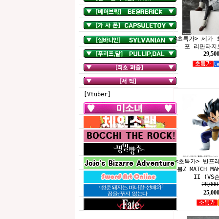
<초특가> 세가
포 리판타지
29,50
[Vtuber]
<초특가> 반프
볼Z MATCH M
II (VS
28,00
25,00