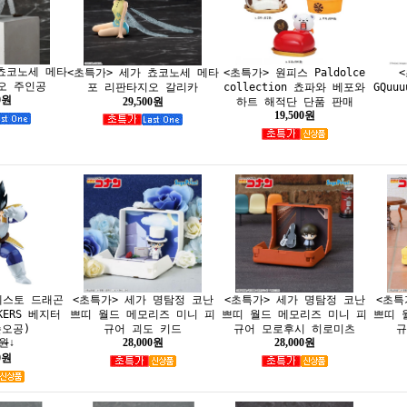
 쵸코노세 메타
<초특가> 원피스 Paldolce
<초특가> 세가 쵸코노세 메타
오 주인공
collection 쵸파와 베포와
GQuu
포 리판타지오 갈리카
0원
하트 해적단 단품 판매
29,500원
19,500원
레스토 드래곤
<초특가> 세가 명탐정 코난
<초특가> 세가 명탐정 코난
<초특
AKERS 베지터
쁘띠 월드 메모리즈 미니 피
쁘띠 월드 메모리즈 미니 피
쁘띠 
손오공)
규어 괴도 키드
규어 모로후시 히로미츠
규
0원
↓
28,000원
28,000원
0원