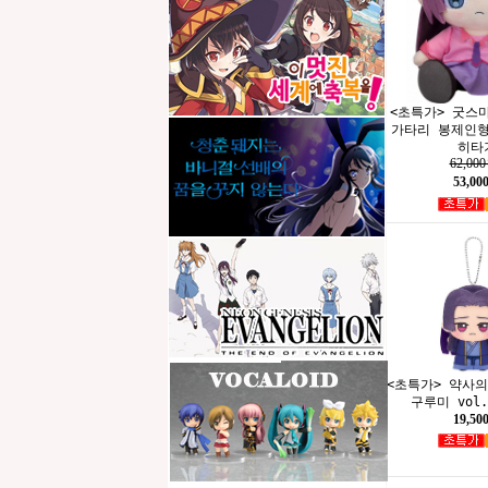
<초특가> 굿스
가타리 봉제인
히타
62,00
53,00
<초특가> 약사
구루미 vol.
19,50