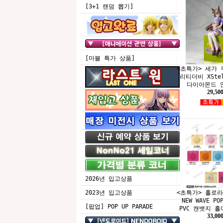
[3+1 랜덤 뽑기]
[마블 특가 상품]
<초특가> 세가
리티더비 XSte
다이아몬드 앉
29,50
2026년 입고상품
<초특가> 홀로라이
2023년 입고상품
NEW WAVE PO
[팝업] POP UP PARADE
PVC 캔뱃지 홀
33,00