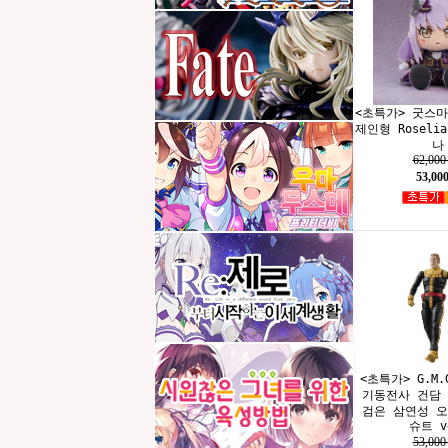
<초특가> 굿스
제인형 Roseli
나
62,00
53,00
<초특가> G.M.
기동전사 건담
검은 삼연성 
슈트 v
53,00