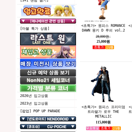
[3+1 랜덤 뽑기]
<초특가> 원피스 ROMANCE
<
[마블 특가 상품]
DAWN 몽키 D 루피 vol.2
28,000원
↓
25,000원
2026년 입고상품
2023년 입고상품
<초특가> 원피스 프리미엄
<
[팝업] POP UP PARADE
트라팔가 로우 THE
트
METALLIC
115,000원