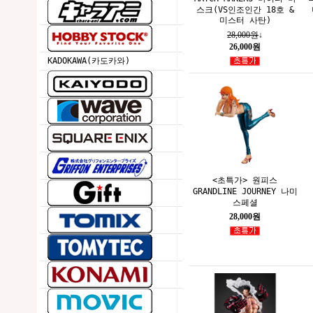
스크(VS인조인간 18호 &
미스터 사탄)
28,000원
↓
26,000원
KADOKAWA(카도카와)
<초특가> 원피스
GRANDLINE JOURNEY 나미
스페셜
28,000원