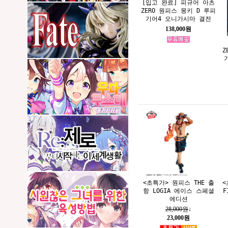
[입고 완료] 피규어 아츠
ZERO 원피스 몽키 D 루피
기어4 오니가시마 결전
138,000원
Z
<초특가> 원피스 THE 출
<
항 LOGIA 에이스 스페셜
F
에디션
28,000원
↓
23,000원