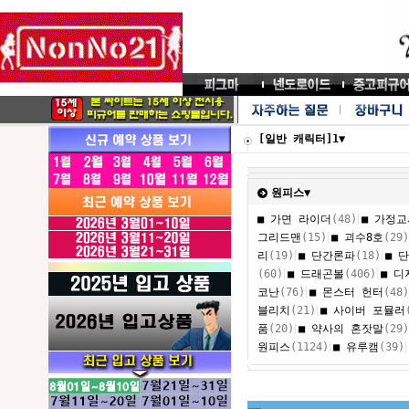
[일반 캐릭터]1▼
원피스▼
|
■ 가면 라이더
(48)
■ 가정교
|
그리드맨
(15)
■ 괴수8호
(29)
|
|
리
(19)
■ 단간론파
(18)
■ 
|
|
(60)
■ 드래곤볼
(406)
■ 디
|
코난
(76)
■ 몬스터 헌터
(48)
|
블리치
(21)
■ 사이버 포뮬러
|
품
(20)
■ 약사의 혼잣말
(29)
|
|
원피스
(1124)
■ 유루캠
(39)