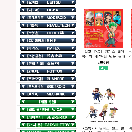
[입고 완료] 원피스 열매
복각의 제2해전 단품 판매
각
6,000원
<초특가> 원피스 월드 콜
<