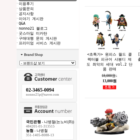
·
이용후기
·
상품문의
·
공지사항
·
이야기 게시판
·
Q&A
·
nonno21 블로그
·
굿스마일 미카탄
·
구매대행 문의 게시판
·
프리미엄 서비스 게시판
<초특가> 원피스 월드 콜
렉터블 피규어 샤봉디 제
도 최악의 세대 vol.2 단
품 판매
18,000원
↓
13,000원
02-3465-0094
nonno21p@naver.com
국민은행
- 나병철(논노비(B))
484201-01-313515
농협
- 나병철
351-1405-8088-13