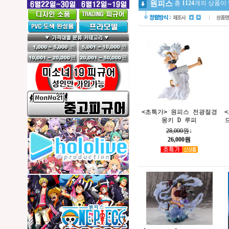
원피스
총
1124
개의 상품이 
<초특가> 원피스 전광절경
몽키 D 루피
28,000원
↓
26,000원