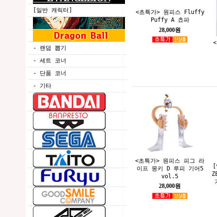
[일반 캐릭터]
<초특가> 원피스 Fluffy
Puffy A 쵸파
28,000원
<
- 랜덤 뽑기
- 세트 코너
- 단품 코너
- 기타
<초특가> 원피스 피그 라
이프 몽키 D 루피 기어5
Z
vol.5
28,000원