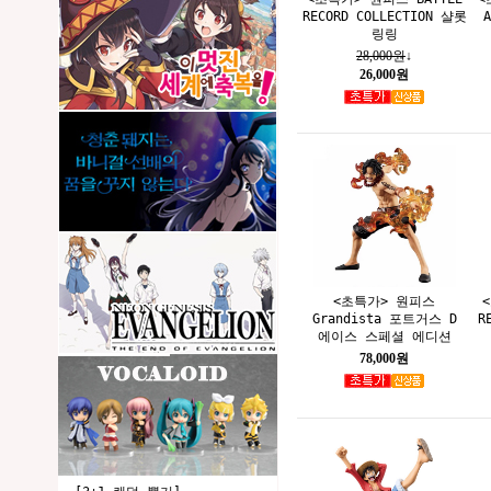
RECORD COLLECTION 샬롯
링링
28,000원
↓
26,000원
<초특가> 원피스
Grandista 포트거스 D
R
에이스 스페셜 에디션
78,000원