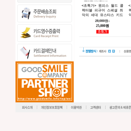
<초특가> 원피스 월드 콜
렉터블 피규어 스페셜 최
악의 세대 유스타스 키드
28,000원
↓
25,000원