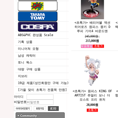
<초특가> 배리어블 액션
히어로즈 원피스 몽키 D
렉
루피 기어4 바운드맨
ABS&PVC 완성품 Scale
245,000원
↓
215,000원
기획 상품
미니어쳐 모형
남성 캐릭터
토니 웍스
대량 구매 상품
지브리
19금 제품(성인회원만 구매 가능)
[가을 맞이 초특가 전품목 만원]
<초특가> 원피스 KING OF
ARTIST 쥬얼리 보니 더
항
아이디
모스트 프리 퓨처
비밀번호
28,000원