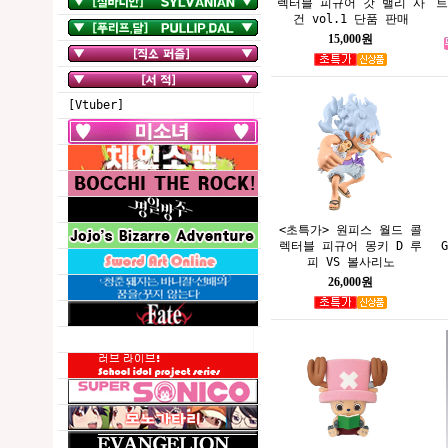
렉터블 피규어 갓 밸리 사
트
건 vol.1 단품 판매
15,000원
[Vtuber]
<초특가> 원피스 월드 콜
렉터블 피규어 몽키 D 루
피 VS 볼사리노
26,000원