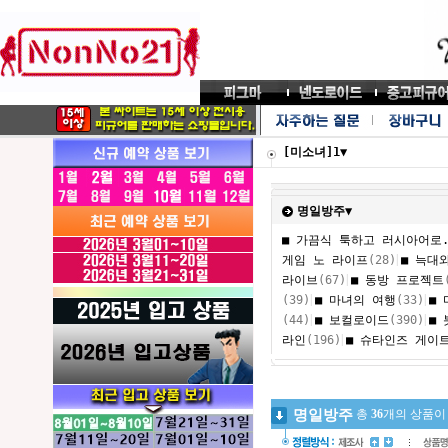
[미소녀]1▼
명일방주▼
■ 가끔식 툭하고 러시아어로.
|
게임 노 라이프
(28)
■ 늑대
|
라이브
(67)
■ 동방 프로젝트
|
|
(39)
■ 마녀의 여행
(33)
■
|
|
(44)
■ 보컬로이드
(390)
■
|
라인
(196)
■ 슈타인즈 게이
명일방주
총
36
개의 상품이