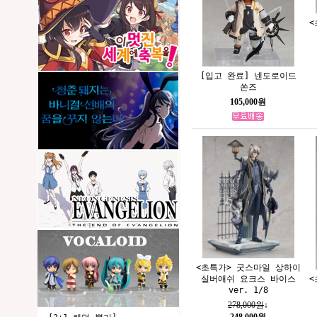
<
[입고 완료] 넨도로이드
쏜즈
105,000원
<초특가> 굿스마일 상하이
<
실버애쉬 요크스 바이스
ver. 1/8
278,000원
↓
248,000원