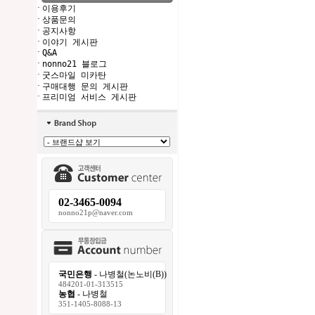
·
이용후기
·
상품문의
·
공지사항
·
이야기 게시판
·
Q&A
·
nonno21 블로그
·
굿스마일 미카탄
·
구매대행 문의 게시판
·
프리미엄 서비스 게시판
02-3465-0094
nonno21p@naver.com
국민은행
- 나병철(논노비(B))
484201-01-313515
농협
- 나병철
351-1405-8088-13