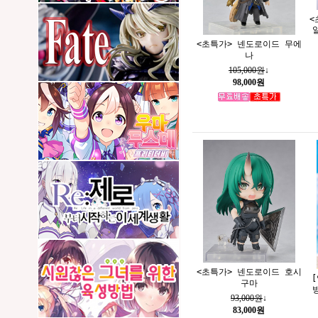
<
<초특가> 넨도로이드 무에
나
105,000원
↓
98,000원
<초특가> 넨도로이드 호시
구마
93,000원
↓
83,000원