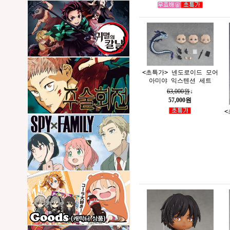
<초특가> 넨도로이드 모어
아미야 익스텐션 세트
63,000원
↓
57,000원
<