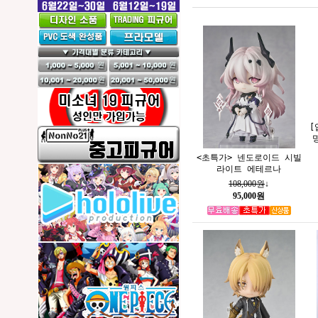
[
<초특가> 넨도로이드 시빌
라이트 에테르나
108,000원
↓
95,000원